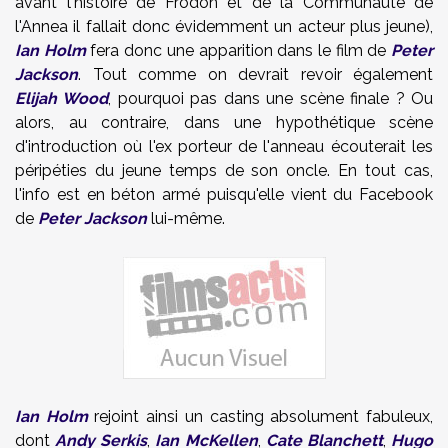
avant l'histoire de Frodon et de la Communauté de
l'Annea il fallait donc évidemment un acteur plus jeune),
Ian Holm
fera donc une apparition dans le film de
Peter
Jackson
. Tout comme on devrait revoir également
Elijah Wood
, pourquoi pas dans une scène finale ? Ou
alors, au contraire, dans une hypothétique scène
d'introduction où l'ex porteur de l'anneau écouterait les
péripéties du jeune temps de son oncle. En tout cas,
l'info est en béton armé puisqu'elle vient du Facebook
de
Peter Jackson
lui-même.
Ian Holm
rejoint ainsi un casting absolument fabuleux,
dont
Andy Serkis
,
Ian McKellen
,
Cate Blanchett
,
Hugo