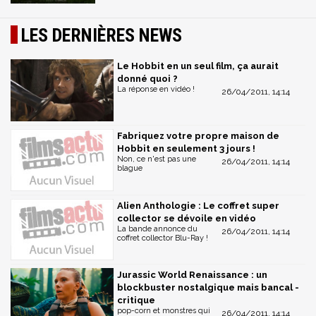
LES DERNIÈRES NEWS
Le Hobbit en un seul film, ça aurait
donné quoi ?
La réponse en vidéo !
26/04/2011, 14:14
Fabriquez votre propre maison de
Hobbit en seulement 3 jours !
Non, ce n'est pas une
26/04/2011, 14:14
blague
Alien Anthologie : Le coffret super
collector se dévoile en vidéo
La bande annonce du
26/04/2011, 14:14
coffret collector Blu-Ray !
Jurassic World Renaissance : un
blockbuster nostalgique mais bancal -
critique
pop-corn et monstres qui
26/04/2011, 14:14