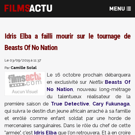
Idris Elba a failli mourir sur le tournage de
Beasts Of No Nation
Le 03/09/2015 à 11:37
Camille Solal
Par
Le 16 octobre prochain débarquera
en exclusivité sur
Netflix
Beasts Of
No Nation
, nouveau long-métrage
du talentueux réalisateur de la
première saison de
True Detective
,
Cary Fukunaga
,
qui suivra le destin d’un jeune africain arraché à sa famille
et enrôlé comme enfant soldat par une horde de
mercenaires sanguinaires. Dans le rôle du chef de cette
"armée", c'est
Idris Elba
que l'on retrouvera. Et à en croire