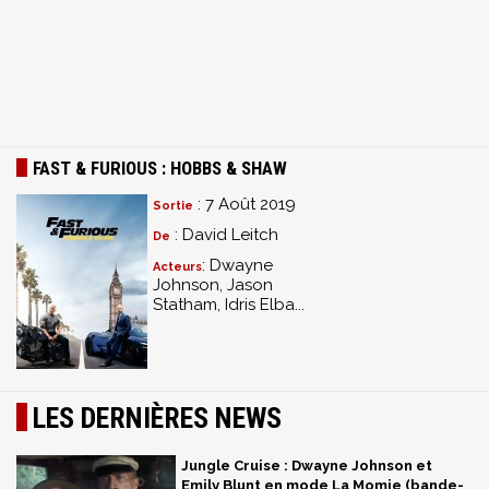
FAST & FURIOUS : HOBBS & SHAW
: 7 Août 2019
Sortie
: David Leitch
De
: Dwayne
Acteurs
Johnson, Jason
Statham, Idris Elba...
LES DERNIÈRES NEWS
Jungle Cruise : Dwayne Johnson et
Emily Blunt en mode La Momie (bande-