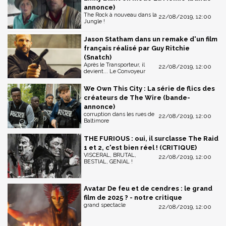
annonce)
The Rock à nouveau dans la
22/08/2019, 12:00
Jungle !
Jason Statham dans un remake d'un film
français réalisé par Guy Ritchie
(Snatch)
Après le Transporteur, il
22/08/2019, 12:00
devient... Le Convoyeur
We Own This City : La série de flics des
créateurs de The Wire (bande-
annonce)
corruption dans les rues de
22/08/2019, 12:00
Baltimore
THE FURIOUS : oui, il surclasse The Raid
1 et 2, c'est bien réel ! (CRITIQUE)
VISCERAL, BRUTAL,
22/08/2019, 12:00
BESTIAL, GENIAL !
Avatar De feu et de cendres : le grand
film de 2025 ? - notre critique
grand spectacle
22/08/2019, 12:00