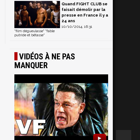
Quand FIGHT CLUB se
faisait démolir par la
presse en France il y a
24 ans
10/10/2014, 16:31
"film dégueulasse" "fable
putride et bêtasse"
VIDÉOS À NE PAS
MANQUER
►