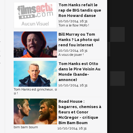
Tom Hanks refait le
rap de BIG tandis que
Ron Howard danse
s
10/10/2014, 16:31
Tom a le flow Mofo !
t
Bill Murray ou Tom
.
Hanks ? La photo qui
r
rend fou internet
t
10/10/2014, 16:31
A vous de jouer !
r
r
Tom Hanks est Otto
dans le Pire Voisin Au
s
Monde (bande-
annonce)
10/10/2014, 16:31
Tom Hanks est grincheux, si
si !
Road House :
bagarres, chemises à
fleurs et Conor
McGregor - critique
Bim Bam Boum
bim bam boum
10/10/2014, 16:31