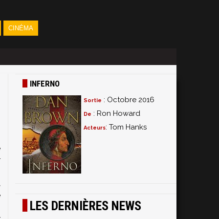
CINÉMA
INFERNO
: Octobre 2016
Sortie
: Ron Howard
De
: Tom Hanks
Acteurs
e
r
,
t
e
LES DERNIÈRES NEWS
s
r