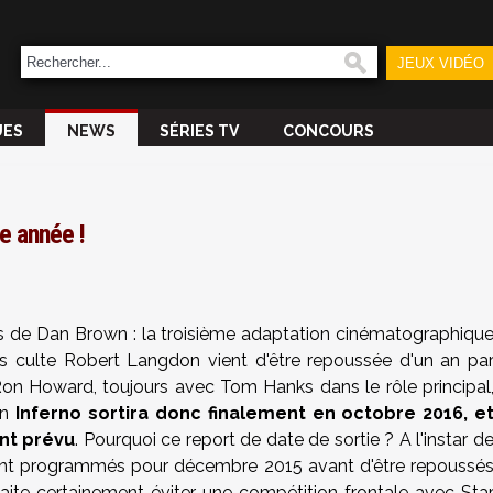
JEUX VIDÉO
UES
NEWS
SÉRIES TV
CONCOURS
e année !
ans de Dan Brown
: la troisième adaptation cinématographiqu
os culte
Robert Langdon
vient d'être repoussée d'un an pa
 Ron Howard, toujours avec Tom Hanks dans le rôle principal
an
Inferno
sortira donc finalement en octobre 2016, e
nt prévu
. Pourquoi ce report de date de sortie ? A l'instar d
nt programmés pour décembre 2015 avant d'être repoussé
aite certainement éviter une compétition frontale avec Sta