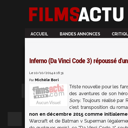
ACCUEIL
BANDES ANNONCES
CRITIQ
Inferno (Da Vinci Code 3) répoussé d'un
Le 10/10/2014 à 16:31
Michèle Bori
Par
Triste nouvelle pour les f
des aventures de son hér
Sony
. Toujours réalisé par
c'est transposition du rom
non en décembre 2015 comme initialeme
Warcraft et de Batman v Superman (égaleme
de quelques mois), ce "Da Vinci Code 3" souh