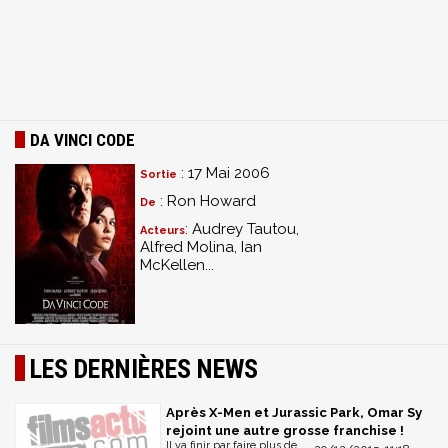
DA VINCI CODE
: 17 Mai 2006
Sortie
: Ron Howard
De
: Audrey Tautou,
Acteurs
Alfred Molina, Ian
McKellen...
LES DERNIÈRES NEWS
Après X-Men et Jurassic Park, Omar Sy
rejoint une autre grosse franchise !
Il va finir par faire plus de