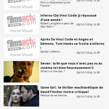
29/12/2015, 11:18
films à Hollywood qu'en
France !
Inferno (Da Vinci Code 3) répoussé
d'une année !
Robert Langdon a peur de
29/12/2015, 11:18
Star Wars ?
Après Da Vinci Code et Anges et
Démons, Tom Hanks se frotte à Inferno
!
Dante's Inferno ...
29/12/2015, 11:18
Seven : la fin que vous n'avez pas vu au
cinéma (et bien heureusement !)
What's in the box ?
29/12/2015, 11:18
Gone Girl : le thriller machiavélique de
David Fincher (notre critique)
Perdue de recherche...
29/12/2015, 11:18