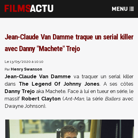
Jean-Claude Van Damme traque un serial killer
avec Danny "Machete" Trejo
Le 13/05/2020 à 10:10
Henry Swanson
Par
Jean-Claude Van Damme
va traquer un serial killer
dans
The Legend Of Johnny Jones
. A ses côtes
Danny Trejo
aka Machete. Face à lui en tueur en série, le
massif
Robert Clayton
(
Ant-Man
, la série
Ballers
avec
Dwayne Johnson).