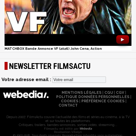
►
MATCHBOX Bande Annonce VF (2026) John Cena, Action
NEWSLETTER FILMSACTU
Votre adresse email :
MENTIONS LÉGALES
|
CGU
|
CGV
|
POLITIQUE DONNÉES PERSONNELLES
|
COOKIES
|
PRÉFÉRENCE COOKIES
|
CONTACT
Depuis 2007, FilmsActu couvre l'actualité des films et séries au cinéma, à la TV
et sur toutes les plateformes.
Critiques, trailers, bandes-annonces, sorties vidéo, streaming...
Filmsactu est édité par
Webedia
Réalisation Vitalyn
© 2007-2026 Tous droits réservés. Reproduction interdite sans autorisation.