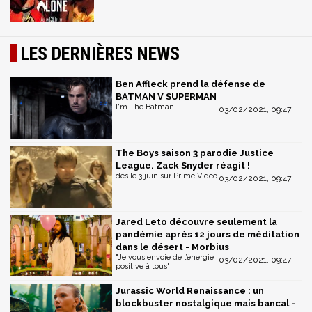
LES DERNIÈRES NEWS
Ben Affleck prend la défense de
BATMAN V SUPERMAN
I'm The Batman
03/02/2021, 09:47
The Boys saison 3 parodie Justice
League. Zack Snyder réagit !
dès le 3 juin sur Prime Video
03/02/2021, 09:47
Jared Leto découvre seulement la
pandémie après 12 jours de méditation
dans le désert - Morbius
"Je vous envoie de l’énergie
03/02/2021, 09:47
positive à tous"
Jurassic World Renaissance : un
blockbuster nostalgique mais bancal -