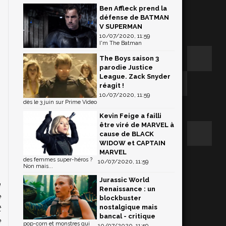
Ben Affleck prend la
défense de BATMAN
V SUPERMAN
10/07/2020, 11:59
I'm The Batman
The Boys saison 3
parodie Justice
League. Zack Snyder
réagit !
10/07/2020, 11:59
dès le 3 juin sur Prime Video
Kevin Feige a failli
être viré de MARVEL à
cause de BLACK
WIDOW et CAPTAIN
MARVEL
des femmes super-héros ?
10/07/2020, 11:59
Non mais...
Jurassic World
à
Renaissance : un
e
blockbuster
nostalgique mais
t
bancal - critique
e
pop-corn et monstres qui
10/07/2020, 11:59