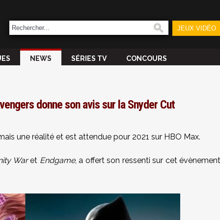
JEUX VIDÉO
UES
NEWS
SÉRIES TV
CONCOURS
Avengers donne son avis sur la Snyder Cut
ais une réalité et est attendue pour 2021 sur HBO Max.
nity War
et
Endgame
, a offert son ressenti sur cet évènemen