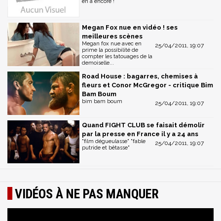
en a encore !
Megan Fox nue en vidéo ! ses
meilleures scènes
Megan fox nue avec en
25/04/2011, 19:07
prime la possibilité de
compter les tatouages de la
demoiselle...
Road House : bagarres, chemises à
fleurs et Conor McGregor - critique Bim
Bam Boum
bim bam boum
25/04/2011, 19:07
Quand FIGHT CLUB se faisait démolir
par la presse en France il y a 24 ans
"film dégueulasse" "fable
25/04/2011, 19:07
putride et bêtasse"
VIDÉOS À NE PAS MANQUER