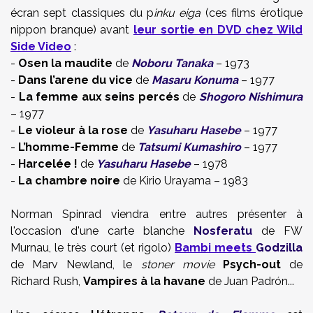
écran sept classiques du p
inku eiga
(ces films érotique
nippon branque) avant
leur sortie en DVD chez Wild
Side Video
:
-
Osen la maudite
de
Noboru Tanaka
– 1973
-
Dans l’arene du vice
de
Masaru Konuma
– 1977
-
La femme aux seins percés
de
Shogoro Nishimura
– 1977
-
Le violeur à la rose
de
Yasuharu Hasebe
– 1977
-
L’homme-Femme
de
Tatsumi Kumashiro
– 1977
-
Harcelée !
de
Yasuharu Hasebe
– 1978
-
La chambre noire
de Kirio Urayama – 1983
Norman Spinrad viendra entre autres présenter à
l'occasion d'une carte blanche
Nosferatu
de FW
Murnau, le très court (et rigolo)
Bambi meets
Godzilla
de Marv Newland, le
stoner movie
Psych-out
de
Richard Rush,
Vampires à la havane
de Juan Padrón...