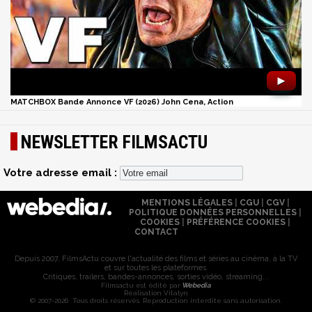
►
MATCHBOX Bande Annonce VF (2026) John Cena, Action
NEWSLETTER FILMSACTU
Votre adresse email :
MENTIONS LÉGALES
|
CGU
|
CGV
|
POLITIQUE DONNÉES PERSONNELLES
|
COOKIES
|
PRÉFÉRENCE COOKIES
|
CONTACT
Depuis 2007, FilmsActu couvre l'actualité des films et séries au cinéma, à la TV
et sur toutes les plateformes.
Critiques, trailers, bandes-annonces, sorties vidéo, streaming...
Filmsactu est édité par
Webedia
Réalisation Vitalyn
© 2007-2026 Tous droits réservés. Reproduction interdite sans autorisation.