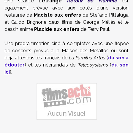
Une séance
L'étrange
Retour de Flamme
est
également prévue avec aux côtés d'une version
restaurée de
Maciste aux enfers
de Stefano Pittaluga
et Guido Brignone deux films de George Méliès et le
dessin animé
Placide aux enfers
de Terry Paul.
Une programmation ciné à compléter avec une flopée
de concerts prévus à la Maison des Métallos où sont
déjà attendus les français de
La Familha Artùs
(
du son à
édouter
) et les néerlandais de
Telcosystems
(
du son
ici
).