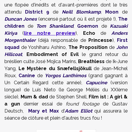
une flopée d'inédits et d'avant-premières dont le très
attendu
District 9
de
Neill Blomkamp
,
Moon
de
Duncan Jones
(encensé partout où il est projeté !),
The
children
de
Tom Shankland
,
Goemon
de
Kazuaki
Kiriya
(
lire notre preview
),
Echo
de
Anders
Morgenthaler
(déjà responsable de
Princesse
),
First
squad
de Yoshiharu Ashino,
The Proposition
de
John
Hillcoat
,
Embodiment of Evil
le grand retour du
brésilien culte José Mojica Marins,
Breathless
de Ik-June
Yang,
Le Mystère du Snæfellsjökull
de Jean-Michel
Roux,
Canine
de
Yorgos Lanthimos
(grand gagnant à
Un Certain Regard cette année),
Capucine
(version
longue) de Luis Nieto (le George Méliès du XXIème
siècle),
Mum & dad
de Stephen Shell,
Film ist : A girl &
a gun
dernier essai de
found footage
de Gustav
Deutsch,
Mary et Max
d’
Adam Elliot
qui assurera le
séance de clôture et plein d'autres trucs fou !