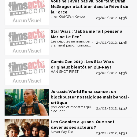
Vous ne l'avez pas vu, pourtant Ewan
McGregor était bien dans le Réveil de
la Force
... en Obi-Wan Kenobi
23/02/2012, 14:38
Star Wars : "Jabba me fait penser à
Marine Le Pen"
Les députés ne manquent
23/02/2012, 14:38
vraiment pas d'humour...
Comic Con 2013 : Les Star Wars
originaux bientôt en Blu-Ray !
HAN SHOT FIRST !!!
23/02/2012, 14:38
Jurassic World Renaissance : un
blockbuster nostalgique mais bancal -
critique
pop-corn et monstres qui
23/02/2012, 14:38
claquent
Les Goonies a 40 ans. Que sont
devenus ses acteurs ?
Never Say Die
23/02/2012, 14:38