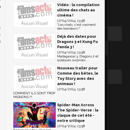
Vidéo : la compilation
n
ultime des chats au
cinéma !
17/04/2014, 13:58
"Les chats, c'est vraiment
s
des branleurs !"
s
Déjà des dates pour
s
Dragons 3 et Kung Fu
Panda 3 !
"
17/04/2014, 13:58
s
Madagascar 3, Dragons 2 et
quelques surprises ...
Nouveau trailer pour
Comme des bêtes, le
Toy Story avec des
animaux !
17/04/2014, 13:58
COMMENT ILS SONT TROP
MIGNONS !!!
Spider-Man Across
The Spider-Verse : la
claque de cet été -
notre critique
17/04/2014, 13:58