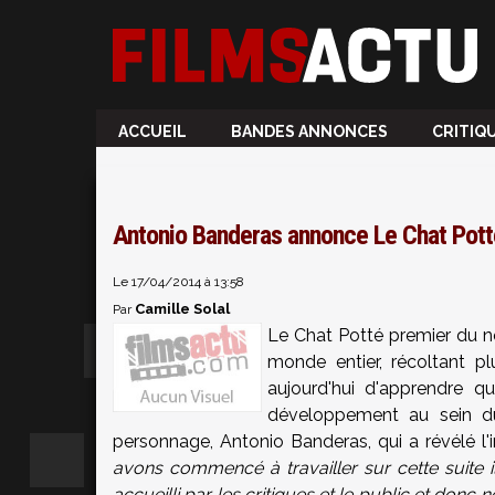
ACCUEIL
BANDES ANNONCES
CRITIQ
Antonio Banderas annonce Le Chat Potté
Le 17/04/2014 à 13:58
Camille Solal
Par
Le Chat Potté premier du no
monde entier, récoltant pl
aujourd'hui d'apprendre 
développement au sein du
personnage, Antonio Banderas, qui a révélé l'
avons commencé à travailler sur cette suite il
accueilli par les critiques et le public et donc