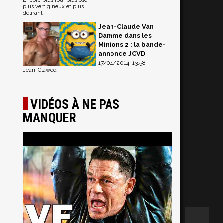
Encore plus fou, plus osé,
plus vertigineux et plus
délirant !
Jean-Claude Van
Damme dans les
Minions 2 : la bande-
annonce JCVD
17/04/2014, 13:58
Jean-Clawed !
VIDÉOS À NE PAS
MANQUER