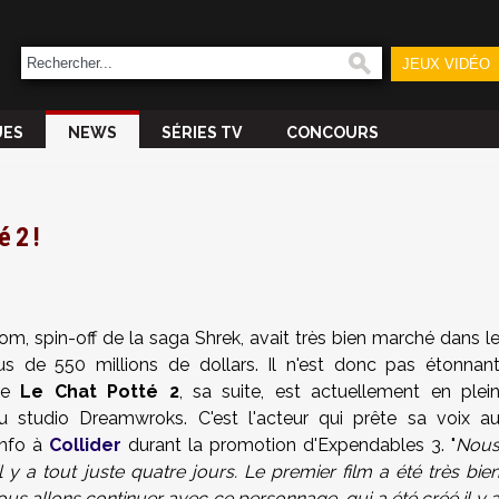
JEUX VIDÉO
UES
NEWS
SÉRIES TV
CONCOURS
 2 !
m, spin-off de la saga Shrek, avait très bien marché dans l
us de 550 millions de dollars. Il n'est donc pas étonnan
que
Le Chat Potté 2
, sa suite, est actuellement en plei
 studio Dreamwroks. C'est l'acteur qui prête sa voix a
info à
Collider
durant la promotion d'Expendables 3. "
Nou
 y a tout juste quatre jours. Le premier film a été très bie
 nous allons continuer avec ce personnage, qui a été créé il y 