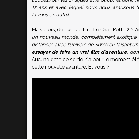
12 ans et avec lequel nous nous amusons t
faisons un autre
".
Mais alors, de quoi parlera Le Chat Potté 2 ? An
un nouveau monde, complétement exotique. Avec
distances avec l'univers de Shrek en faisant un
essayer de faire un vrai film d'aventure
, don
Aucune date de sortie n'a pour le moment été 
cette nouvelle aventure. Et vous ?