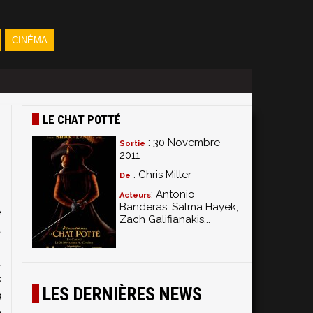
CINÉMA
LE CHAT POTTÉ
: 30 Novembre
Sortie
2011
: Chris Miller
De
: Antonio
Acteurs
Banderas, Salma Hayek,
e
Zach Galifianakis...
t
n
u
s
LES DERNIÈRES NEWS
n
a