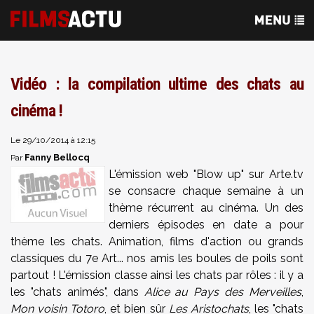
Vidéo : la compilation ultime des chats au
cinéma !
Le 29/10/2014 à 12:15
Fanny Bellocq
Par
L'émission web "Blow up" sur Arte.tv
se consacre chaque semaine à un
thème récurrent au cinéma. Un des
derniers épisodes en date a pour
thème les chats. Animation, films d'action ou grands
classiques du 7e Art... nos amis les boules de poils sont
partout ! L'émission classe ainsi les chats par rôles : il y a
les "chats animés", dans
Alice au Pays des Merveilles
,
Mon voisin Totoro
, et bien sûr
Les Aristochats
, les "chats