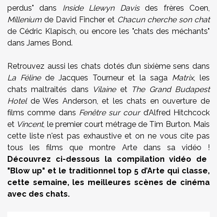
perdus" dans
Inside Llewyn Davis
des frères Coen,
Millenium
de David Fincher et
Chacun cherche son chat
de Cédric Klapisch, ou encore les "chats des méchants"
dans James Bond.
Retrouvez aussi les chats dotés d’un sixième sens dans
La Féline
de Jacques Tourneur et la saga
Matrix
, les
chats maltraités dans
Vilaine
et
The Grand Budapest
Hotel
de Wes Anderson, et les chats en ouverture de
films comme dans
Fenêtre sur cour
d’Alfred Hitchcock
et
Vincent
, le premier court métrage de Tim Burton. Mais
cette liste n'est pas exhaustive et on ne vous cite pas
tous les films que montre Arte dans sa vidéo !
Découvrez ci-dessous la compilation vidéo de
"Blow up" et le traditionnel top 5 d’Arte qui classe,
cette semaine, les meilleures scènes de cinéma
avec des chats.