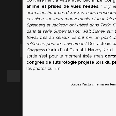
Contrairement à Valse avec Bachir,
Le Cong
animé et prises de vues réelles
. "
Il y a
animation. Pour ces dernières, nous procédons 
et anime sur leurs mouvements et leur inter
Spielberg et Jackson ont utilisé dans Tintin. C’e
dans la série Superman ou Walt Disney sur B
travail très au sérieux. Ils ont mis un point 
référence pour les animateurs
." Des acteurs 
Congress
réunira Paul Giamatti, Harvey Keite
sortie n'est pour le moment fixée, mais
cert
congrès de futurologie projeté lors du p
les photos du film.
Suivez l'actu cinéma en te