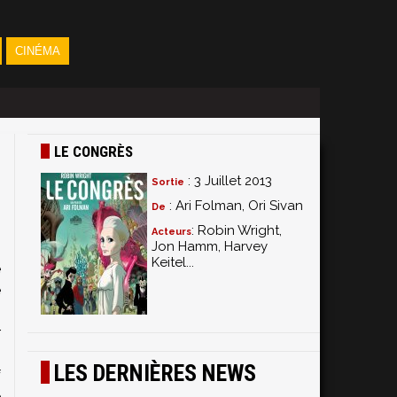
CINÉMA
LE CONGRÈS
: 3 Juillet 2013
Sortie
: Ari Folman, Ori Sivan
De
: Robin Wright,
Acteurs
Jon Hamm, Harvey
Keitel...
e
e
-
r
.
LES DERNIÈRES NEWS
f
e