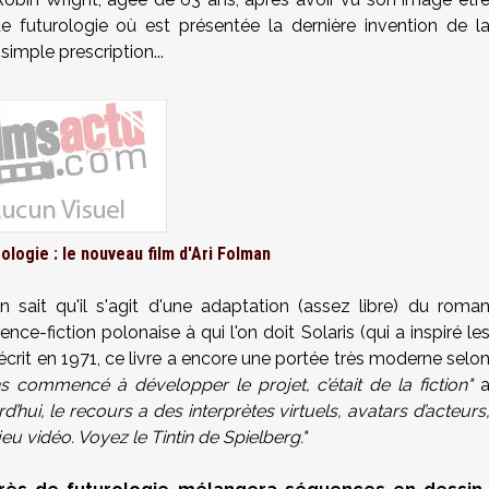
e futurologie où est présentée la dernière invention de l
simple prescription...
logie : le nouveau film d'Ari Folman
n sait qu'il s'agit d'une adaptation (assez libre) du roma
ce-fiction polonaise à qui l'on doit Solaris (qui a inspiré le
 écrit en 1971, ce livre a encore une portée très moderne selo
ns commencé à développer le projet,
c’était de la fiction"
rd’hui, le recours a des interprètes virtuels, avatars d’acteurs
eu vidéo. Voyez le Tintin de Spielberg."