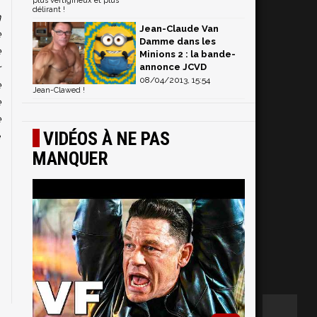
-
plus vertigineux et plus
délirant !
n
Jean-Claude Van
e
Damme dans les
e
Minions 2 : la bande-
r
annonce JCVD
08/04/2013, 15:54
e
Jean-Clawed !
e
e
VIDÉOS À NE PAS
e
e
MANQUER
s