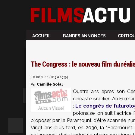
ACCUEIL
BANDES ANNONCES
CRITIQ
The Congress : le nouveau film du réali
Le 08/04/2013 à 15:54
Camille Solal
Par
Quatre ans après son Cés
cinéaste israélien Ari Folm
:
Le congrès de futurolo
polonaise, on suit l'actric
proposer par la Paramount d'être scannée nu
Vingt ans plus tard, en 2030, la "Paramount
notamment dans l'industrie pharmaceutique. R