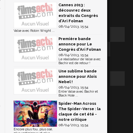
Cannes 2013 :
a
découvrez deux
extraits du Congrès
d'Ari Folman
08/04/2013, 15:54
Valse avec Robin Wright ...
Première bande
annonce pour Le
Congrès d'Ari Folman
08/04/2013, 15:54
Le réalisateur de Valse avec
Bachir est de retour !
Une sublime bande
annonce pour Alois
Nebel !
n
08/04/2013, 15:54
s
Entre Valse avec Bachir et
Black Hole ...
n
Spider-Man Across
a
The Spider-Verse : la
,
claque de cet été -
notre critique
08/04/2013, 15:54
Encore plus fou, plus osé,