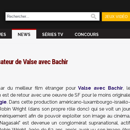
JEUX VIDÉO
UES
NEWS
SÉRIES TV
CONCOURS
sateur de Valse avec Bachir
ar du meilleur film étranger pour
Valse avec Bachir
, l
an est de retour avec une oeuvre de SF pour le moins original
gie
. Dans cette production américano-luxambourgo-israélo
e Robin Wright (dans son propre rôle donc) qui se voit un jou
mériquement afin de pouvoir exploiter son image au cinéma
 Nagasaki" est devenue un conglomérat supranational, acti
obin Wright, âgée de 63 ans, après avoir vu son image êtr