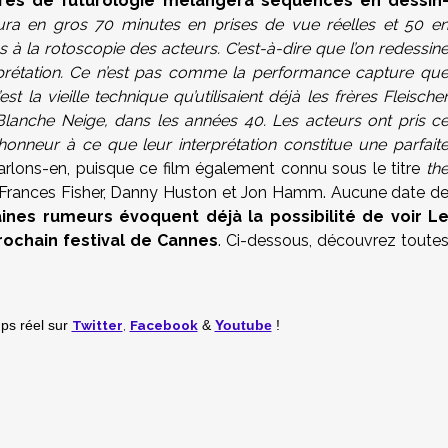
rès de futurologie mélangera séquences en dessin
ura en gros 70 minutes en prises de vue réelles et 50 e
à la rotoscopie des acteurs. C’est-à-dire que l’on redessin
prétation. Ce n’est pas comme la performance capture qu
st la vieille technique qu’utilisaient déjà les frères Fleische
lanche Neige, dans les années 40. Les acteurs ont pris c
d’honneur à ce que leur interprétation constitue une parfait
parlons-en, puisque ce film également connu sous le titre
th
l, Frances Fisher, Danny Huston et Jon Hamm. Aucune date d
aines rumeurs évoquent déjà la possibilité de voir L
rochain festival de Cannes
. Ci-dessous, découvrez toute
Twitter
,
Facebook
mps réel
sur
&
Youtube
!