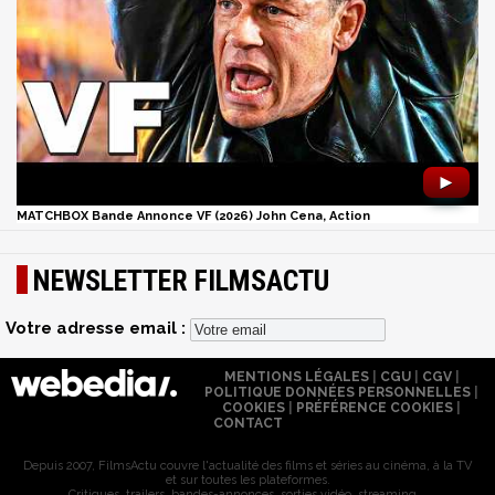
►
MATCHBOX Bande Annonce VF (2026) John Cena, Action
NEWSLETTER FILMSACTU
Votre adresse email :
MENTIONS LÉGALES
|
CGU
|
CGV
|
POLITIQUE DONNÉES PERSONNELLES
|
COOKIES
|
PRÉFÉRENCE COOKIES
|
CONTACT
Depuis 2007, FilmsActu couvre l'actualité des films et séries au cinéma, à la TV
et sur toutes les plateformes.
Critiques, trailers, bandes-annonces, sorties vidéo, streaming...