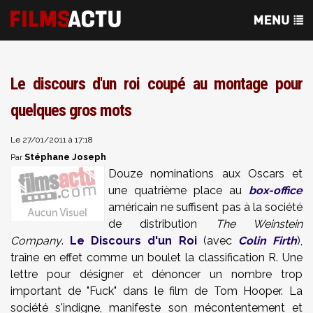
Le discours d'un roi coupé au montage pour
quelques gros mots
Le 27/01/2011 à 17:18
Stéphane Joseph
Par
Douze nominations aux Oscars et
une quatrième place au
box-office
américain ne suffisent pas à la société
de distribution
The Weinstein
Company
.
Le Discours d'un Roi
(avec
Colin Firth
),
traîne en effet comme un boulet la classification R. Une
lettre pour désigner et dénoncer un nombre trop
important de "Fuck" dans le film de Tom Hooper. La
société s'indigne, manifeste son mécontentement et