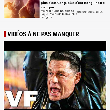
plus c'est Cong, plus c'est Bong - notre
critique
Moins d'Humains, plus de
06/09/2010, 18:01
Kaijus. Moins de blabla, plus
de fights.
VIDÉOS À NE PAS MANQUER