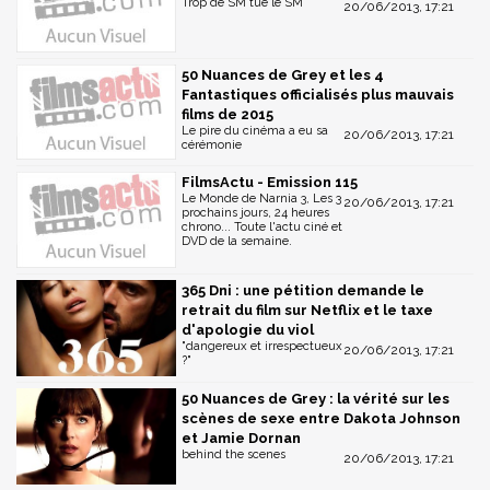
Trop de SM tue le SM
20/06/2013, 17:21
50 Nuances de Grey et les 4
Fantastiques officialisés plus mauvais
films de 2015
Le pire du cinéma a eu sa
20/06/2013, 17:21
cérémonie
FilmsActu - Emission 115
Le Monde de Narnia 3, Les 3
20/06/2013, 17:21
prochains jours, 24 heures
chrono... Toute l'actu ciné et
DVD de la semaine.
365 Dni : une pétition demande le
retrait du film sur Netflix et le taxe
d'apologie du viol
"dangereux et irrespectueux
20/06/2013, 17:21
?"
50 Nuances de Grey : la vérité sur les
scènes de sexe entre Dakota Johnson
et Jamie Dornan
behind the scenes
20/06/2013, 17:21