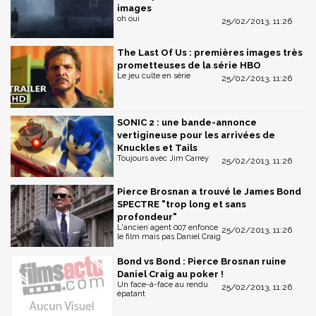
images
oh oui
25/02/2013, 11:26
The Last Of Us : premières images très
prometteuses de la série HBO
Le jeu culte en série
25/02/2013, 11:26
SONIC 2 : une bande-annonce
vertigineuse pour les arrivées de
Knuckles et Tails
Toujours avec Jim Carrey
25/02/2013, 11:26
Pierce Brosnan a trouvé le James Bond
SPECTRE "trop long et sans
profondeur"
L'ancien agent 007 enfonce
25/02/2013, 11:26
le film mais pas Daniel Craig
Bond vs Bond : Pierce Brosnan ruine
Daniel Craig au poker !
Un face-à-face au rendu
25/02/2013, 11:26
épatant