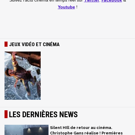
Twitter
,
Facebook
Suivez l'actu cinéma en temps réel
sur
&
Youtube
!
JEUX VIDÉO ET CINÉMA
LES DERNIÈRES NEWS
Silent HIll de retour au cinéma.
Christophe Gans réalise ! Premières