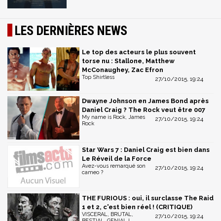
LES DERNIÈRES NEWS
Le top des acteurs le plus souvent
torse nu : Stallone, Matthew
McConaughey, Zac Efron
Top Shirtless
27/10/2015, 19:24
Dwayne Johnson en James Bond après
Daniel Craig ? The Rock veut être 007
My name is Rock, James
27/10/2015, 19:24
Rock
Star Wars 7 : Daniel Craig est bien dans
Le Réveil de la Force
Avez-vous remarqué son
27/10/2015, 19:24
cameo ?
THE FURIOUS : oui, il surclasse The Raid
1 et 2, c'est bien réel ! (CRITIQUE)
VISCERAL, BRUTAL,
27/10/2015, 19:24
BESTIAL, GENIAL !