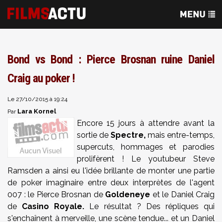
Bond vs Bond : Pierce Brosnan ruine Daniel
Craig au poker !
Le 27/10/2015 à 19:24
Lara Kornel
Par
Encore 15 jours à attendre avant la
sortie de
Spectre,
mais entre-temps,
supercuts, hommages et parodies
prolifèrent ! Le youtubeur Steve
Ramsden a ainsi eu l'idée brillante de monter une partie
de poker imaginaire entre deux interprètes de l'agent
007 : le Pierce Brosnan de
Goldeneye
et le Daniel Craig
de
Casino Royale.
Le résultat ? Des répliques qui
s'enchaînent à merveille, une scène tendue... et un Daniel