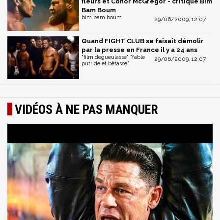
fleurs et Conor McGregor - critique Bim
Bam Boum
bim bam boum
29/06/2009, 12:07
Quand FIGHT CLUB se faisait démolir
par la presse en France il y a 24 ans
"film dégueulasse" "fable
29/06/2009, 12:07
putride et bêtasse"
VIDÉOS À NE PAS MANQUER