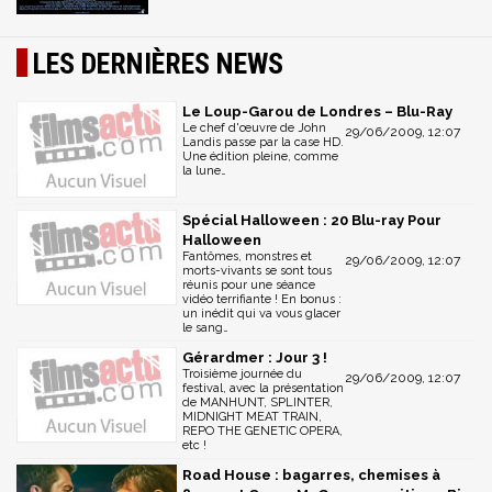
LES DERNIÈRES NEWS
Le Loup-Garou de Londres – Blu-Ray
Le chef d'œuvre de John
29/06/2009, 12:07
Landis passe par la case HD.
Une édition pleine, comme
la lune…
Spécial Halloween : 20 Blu-ray Pour
Halloween
Fantômes, monstres et
29/06/2009, 12:07
morts-vivants se sont tous
réunis pour une séance
vidéo terrifiante ! En bonus :
un inédit qui va vous glacer
le sang…
Gérardmer : Jour 3 !
Troisième journée du
29/06/2009, 12:07
festival, avec la présentation
de MANHUNT, SPLINTER,
MIDNIGHT MEAT TRAIN,
REPO THE GENETIC OPERA,
etc !
Road House : bagarres, chemises à