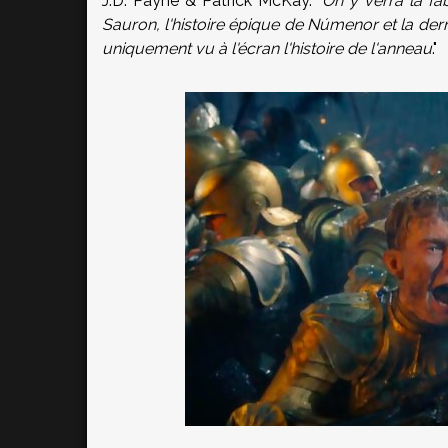
J.D. Payne & Patrick McKay. "
On y verra la fa
Sauron, l'histoire épique de Númenor et la derni
uniquement vu à l'écran l'histoire de l'anneau
."