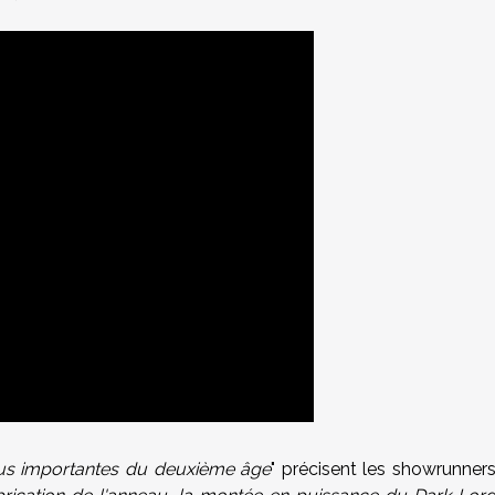
plus importantes du deuxième âge
" précisent les showrunner