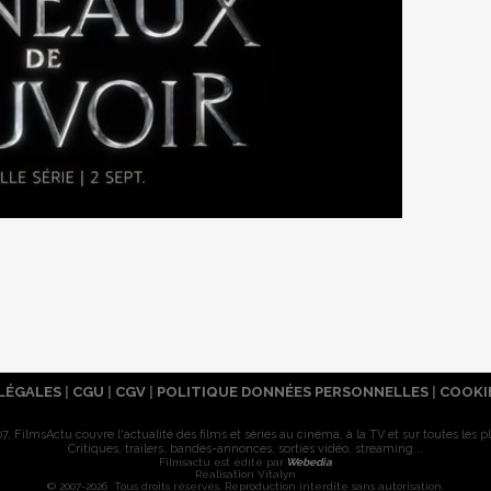
LÉGALES
|
CGU
|
CGV
|
POLITIQUE DONNÉES PERSONNELLES
|
COOKI
7, FilmsActu couvre l'actualité des films et séries au cinéma, à la TV et sur toutes les p
Critiques, trailers, bandes-annonces, sorties vidéo, streaming...
Filmsactu est édité par
Webedia
Réalisation Vitalyn
© 2007-2026 Tous droits réservés. Reproduction interdite sans autorisation.