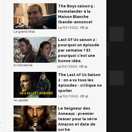
The Boys saison 5 :
Homelander à la
Maison Blanche
(bande-annonce)
14/02/2022, 08:41
Le grand final
Last Of Us saison 2 :
pourquoi un épisode
par semaine ? Et
pourquoi c'est une
bonne idée.
A l'ancienne
14/02/2022, 08:41
The Last of Us Saison
2 : on a vu tous les
épisodes - critique no
spoiler
14/02/2022, 08:41
s
no spoiler
Le Seigneur des
Anneaux : premier
teaser pour la série
e
Amazon et date de
sortie