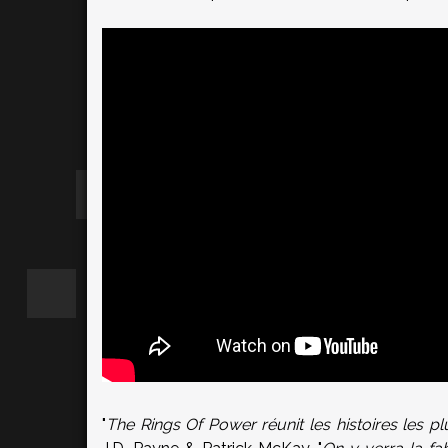
"
The Rings Of Power réunit les histoires les 