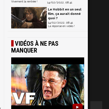
Vivement la rentrée !
14/02/2022, 08:41
Le Hobbit en un seul
film, ça aurait donné
quoi ?
14/02/2022, 08:41
La réponse en vidéo !
VIDÉOS À NE PAS
MANQUER
s
►