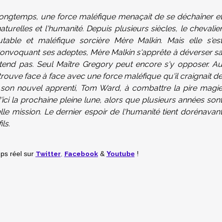
 longtemps, une force maléfique menaçait de se déchaîner e
turelles et l'humanité. Depuis plusieurs siècles, le chevalie
utable et maléfique sorcière Mère Malkin. Mais elle s'es
onvoquant ses adeptes, Mère Malkin s'apprête à déverser s
ttend pas. Seul Maître Gregory peut encore s'y opposer. A
rouve face à face avec une force maléfique qu'il craignait d
itier son nouvel apprenti, Tom Ward, à combattre la pire magi
d'ici la prochaine pleine lune, alors que plusieurs années son
le mission. Le dernier espoir de l'humanité tient dorénavan
ls.
Twitter
,
Facebook
mps réel
sur
&
Youtube
!