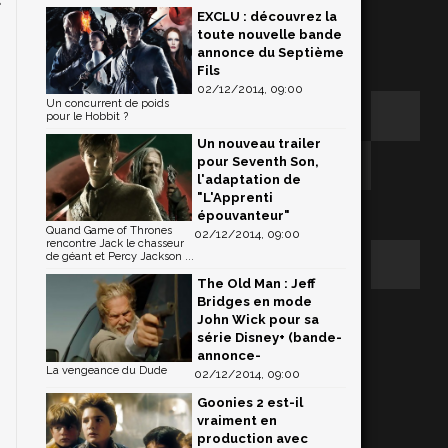
EXCLU : découvrez la
toute nouvelle bande
annonce du Septième
Fils
02/12/2014, 09:00
Un concurrent de poids
pour le Hobbit ?
Un nouveau trailer
pour Seventh Son,
l'adaptation de
"L'Apprenti
épouvanteur"
Quand Game of Thrones
02/12/2014, 09:00
rencontre Jack le chasseur
de géant et Percy Jackson ...
The Old Man : Jeff
Bridges en mode
John Wick pour sa
série Disney+ (bande-
annonce-
La vengeance du Dude
02/12/2014, 09:00
Goonies 2 est-il
vraiment en
production avec