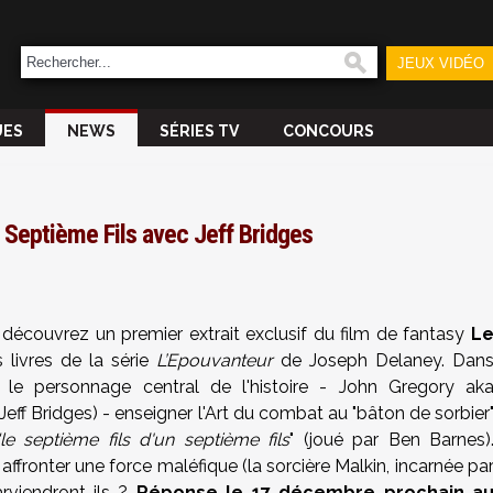
JEUX VIDÉO
UES
NEWS
SÉRIES TV
CONCOURS
e Septième Fils avec Jeff Bridges
, découvrez un premier extrait exclusif du film de fantasy
L
livres de la série
L’Epouvanteur
de Joseph Delaney. Dan
 le personnage central de l'histoire - John Gregory ak
Jeff Bridges) - enseigner l'Art du combat au "bâton de sorbier
"le septième fils d'un septième fils
" (joué par Ben Barnes)
fronter une force maléfique (la sorcière Malkin, incarnée pa
rviendront-ils ?
Réponse le 17 décembre prochain a