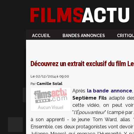
ACCUEIL
BANDES ANNONCES
CRITIQ
Découvrez un extrait exclusif du film L
Le 02/12/2014 à 09:00
Camille Solal
Par
Après
la bande annonce
Septième Fils
adapté des 
cette vidéo, on peut voir
"
l'Épouvanteur
" (campé par 
à son apprenti - le jeune Tom Ward, alias
Ensemble, ces deux protagonistes vont devoir af
Julianne Moore) qui menace l'Humanité. Y pa