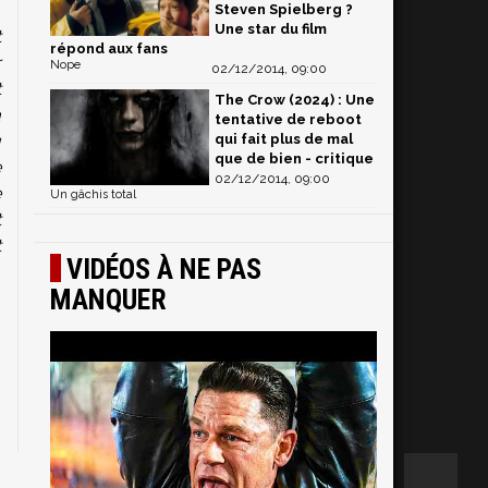
Steven Spielberg ?
Une star du film
t
répond aux fans
r
Nope
02/12/2014, 09:00
t
The Crow (2024) : Une
a
tentative de reboot
u
qui fait plus de mal
que de bien - critique
e
02/12/2014, 09:00
e
Un gâchis total
t
t
VIDÉOS À NE PAS
MANQUER