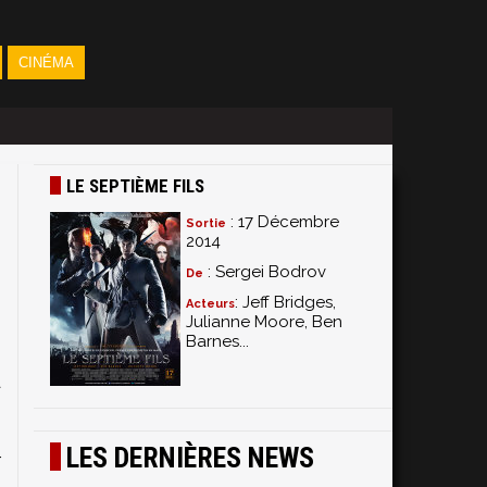
CINÉMA
LE SEPTIÈME FILS
: 17 Décembre
Sortie
2014
: Sergei Bodrov
De
: Jeff Bridges,
Acteurs
Julianne Moore, Ben
e
Barnes...
s
a
"
.
LES DERNIÈRES NEWS
r
u