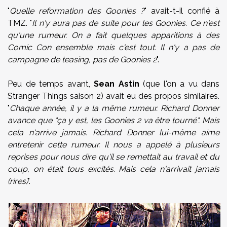
"
Quelle reformation des Goonies ?
" avait-t-il confié à
TMZ. "
Il n'y
aura pas de suite pour les Goonies. Ce n'est
qu'une rumeur. On a fait quelques apparitions à des
Comic Con ensemble mais c'est tout. Il n'y a pas de
campagne de teasing, pas de Goonies 2
".
Peu de temps avant,
Sean Astin
(que l'on a vu dans
Stranger Things saison 2) avait eu des propos similaires.
"
Chaque année, il y a la même rumeur. Richard Donner
avance que "ça y est, les Goonies 2 va être tourné". Mais
cela n'arrive jamais. Richard Donner lui-même aime
entretenir cette rumeur. Il nous a appelé à plusieurs
reprises pour nous dire qu'il se remettait au travail et du
coup, on était tous excités. Mais cela n'arrivait jamais
(rires)
".