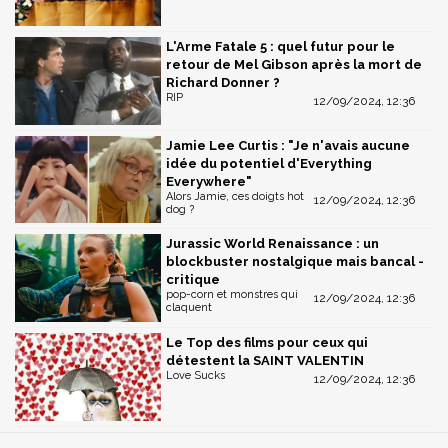
L'Arme Fatale 5 : quel futur pour le
retour de Mel Gibson après la mort de
Richard Donner ?
RIP
12/09/2024, 12:36
Jamie Lee Curtis : "Je n'avais aucune
idée du potentiel d'Everything
Everywhere"
Alors Jamie, ces doigts hot
12/09/2024, 12:36
dog ?
Jurassic World Renaissance : un
blockbuster nostalgique mais bancal -
critique
pop-corn et monstres qui
12/09/2024, 12:36
claquent
Le Top des films pour ceux qui
détestent la SAINT VALENTIN
Love Sucks
12/09/2024, 12:36