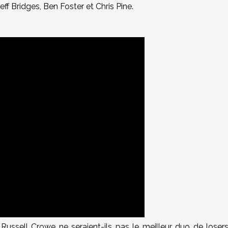
ff Bridges, Ben Foster et Chris Pine.
ussell Crowe ne seraient-ils pas le meilleur duo de loser