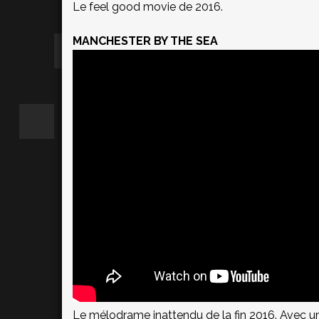
Le feel good movie de 2016.
MANCHESTER BY THE SEA
Le mélodrame inattendu de la fin 2016. Avec u