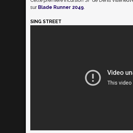
Cette première incursion SF de Denis Villeneuve
sur
Blade Runner 2049
.
SING STREET