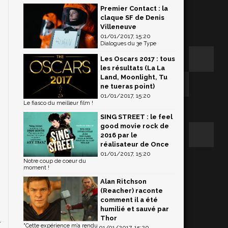
Premier Contact : la
claque SF de Denis
Villeneuve
01/01/2017, 15:20
Dialogues du 3e Type
Les Oscars 2017 : tous
les résultats (La La
Land, Moonlight, Tu
ne tueras point)
01/01/2017, 15:20
Le fiasco du meilleur film !
SING STREET : le feel
good movie rock de
2016 par le
réalisateur de Once
01/01/2017, 15:20
Notre coup de coeur du
moment !
Alan Ritchson
(Reacher) raconte
comment il a été
humilié et sauvé par
Thor
r
"Cette expérience m’a rendu
01/01/2017, 15:20