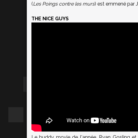
(
Les Poings contre les murs
) est emmené par Je
THE NICE GUYS
Le buddy movie de l'année. Ryan Gosling et R