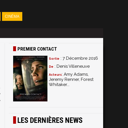
CINÉMA
PREMIER CONTACT
: 7 Décembre 2016
Sortie
: Denis Villeneuve
De
: Amy Adams,
Acteurs
Jeremy Renner, Forest
Whitaker...
à
e
e
LES DERNIÈRES NEWS