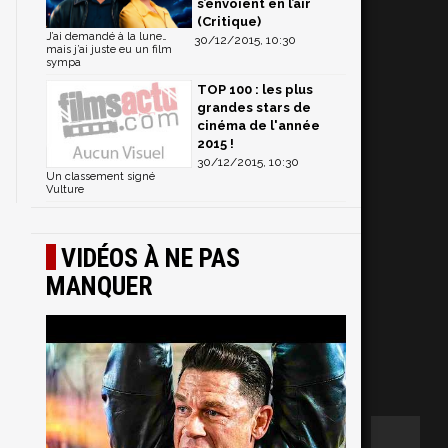
s’envoient en l’air
(Critique)
J’ai demandé à la lune…
30/12/2015, 10:30
mais j’ai juste eu un film
sympa
TOP 100 : les plus
grandes stars de
cinéma de l'année
2015 !
30/12/2015, 10:30
Un classement signé
Vulture
VIDÉOS À NE PAS
MANQUER