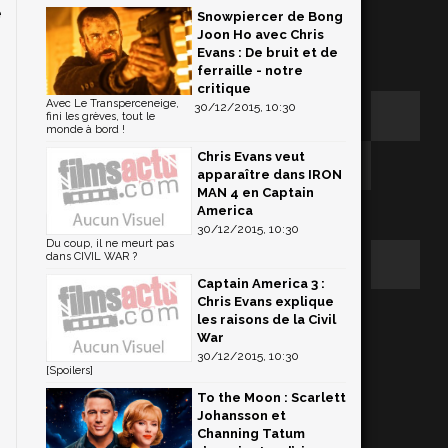
e
Snowpiercer de Bong
Joon Ho avec Chris
,
Evans : De bruit et de
ferraille - notre
critique
Avec Le Transperceneige,
30/12/2015, 10:30
fini les grèves, tout le
monde à bord !
Chris Evans veut
apparaître dans IRON
MAN 4 en Captain
America
30/12/2015, 10:30
Du coup, il ne meurt pas
dans CIVIL WAR ?
Captain America 3 :
Chris Evans explique
les raisons de la Civil
War
30/12/2015, 10:30
[Spoilers]
To the Moon : Scarlett
Johansson et
Channing Tatum