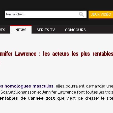
JEUX VIDÉO
UES
NEWS
SÉRIES TV
CONCOURS
nifer Lawrence : les acteurs les plus rentable
!
tres homologues masculins
,
elles pourraient demander un
carlett Johansson et Jennifer Lawrence font toutes les troi
entables de l'année 2015
que vient de dresser le sit