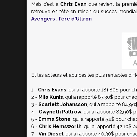
Mais c'est à
Chris Evan
que revient la premiè
retrouve en tête en raison du succès mondial
Avengers : l'ère d'Ultron
.
Et les acteurs et actrices les plus rentables d'
1 -
Chris Evans
, qui a rapporté 181,80$ pour ch
2 -
Mila Kunis
, qui a rapporté 87,30$ pour chaq
3 -
Scarlett Johansson
, qui a rapporté 84,90
4 -
Gwyneth Paltrow
, qui a rapporté 82,90$ p
5 -
Emma Stone
, qui a rapporté 54$ pour chaq
6 -
Chris Hemsworth
, qui a rapporté 42,10$ p
7 -
Vin Diesel
, qui a rapporté 40,30$ pour chaq