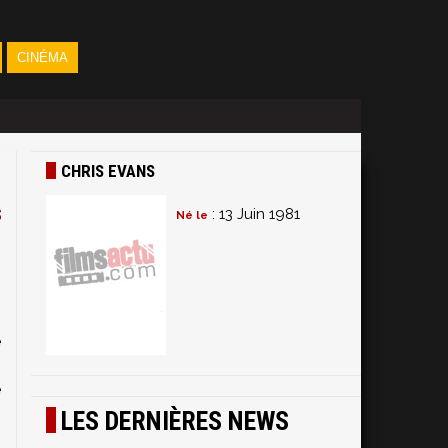
CINÉMA
CHRIS EVANS
s
: 13 Juin 1981
Né le
e
s
e
LES DERNIÈRES NEWS