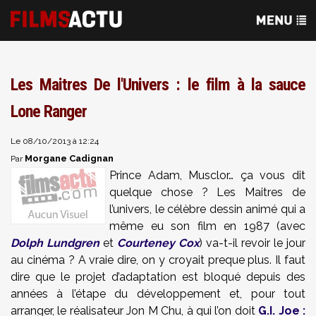
Les Maitres De l'Univers : le film à la sauce
Lone Ranger
Le 08/10/2013 à 12:24
Morgane Cadignan
Par
Prince Adam, Musclor… ça vous dit
quelque chose ? Les Maitres de
l’univers, le célèbre dessin animé qui a
même eu son film en 1987 (avec
Dolph Lundgren
et
Courteney Cox
) va-t-il revoir le jour
au cinéma ? A vraie dire, on y croyait preque plus. Il faut
dire que le projet d’adaptation est bloqué depuis des
années à l’étape du développement et, pour tout
arranger, le réalisateur Jon M Chu, à qui l’on doit
G.I. Joe :