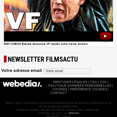
►
MATCHBOX Bande Annonce VF (2026) John Cena, Action
NEWSLETTER FILMSACTU
Votre adresse email :
MENTIONS LÉGALES
|
CGU
|
CGV
|
POLITIQUE DONNÉES PERSONNELLES
|
COOKIES
|
PRÉFÉRENCE COOKIES
|
CONTACT
Depuis 2007, FilmsActu couvre l'actualité des films et séries au cinéma, à la TV
et sur toutes les plateformes.
Critiques, trailers, bandes-annonces, sorties vidéo, streaming...
Filmsactu est édité par
Webedia
Réalisation Vitalyn