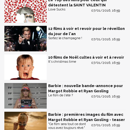
détestent la SAINT VALENTIN
Love Sucks
07/01/2016, 16:59
12 films à voir et revoir pour le réveillon
du jour de l'an
Sortez le champagne !
07/01/2016, 16:59
10 films de Noël cultes à voir et à revoir
It's christmas time
07/01/2016, 16:59
Barbie : nouvelle bande-annonce pour
Margot Robbie et Ryan Gosling
Le film de l'été ?
07/01/2016, 16:59
Barbie : premières images du film avec
Margot Robbie et Ryan Gosling - teaser
"Ce film sera tout ce dont
07/01/2016, 16:59
vous avez toujours rêvé."