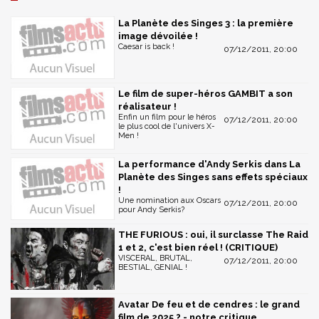
La Planète des Singes 3 : la première
image dévoilée !
Caesar is back !
07/12/2011, 20:00
Le film de super-héros GAMBIT a son
réalisateur !
Enfin un film pour le héros
07/12/2011, 20:00
le plus cool de l'univers X-
Men !
La performance d'Andy Serkis dans La
Planète des Singes sans effets spéciaux
!
Une nomination aux Oscars
07/12/2011, 20:00
pour Andy Serkis?
THE FURIOUS : oui, il surclasse The Raid
1 et 2, c'est bien réel ! (CRITIQUE)
VISCERAL, BRUTAL,
07/12/2011, 20:00
BESTIAL, GENIAL !
Avatar De feu et de cendres : le grand
film de 2025 ? - notre critique