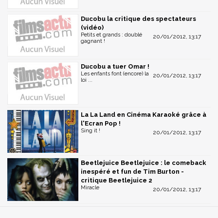
Ducobu la critique des spectateurs
(vidéo)
Petits et grands : doublé
20/01/2012, 13:17
gagnant !
Ducobu a tuer Omar !
Les enfants font (encore) la
20/01/2012, 13:17
loi ...
La La Land en Cinéma Karaoké grâce à
l'Ecran Pop !
Sing it !
20/01/2012, 13:17
Beetlejuice Beetlejuice : le comeback
inespéré et fun de Tim Burton -
critique Beetlejuice 2
Miracle
20/01/2012, 13:17