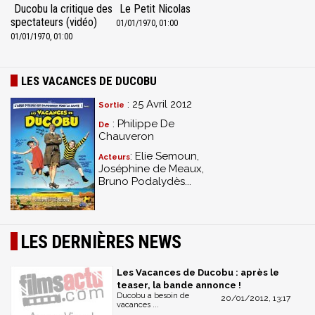
Ducobu la critique des
Le Petit Nicolas
spectateurs (vidéo)
01/01/1970, 01:00
01/01/1970, 01:00
LES VACANCES DE DUCOBU
: 25 Avril 2012
Sortie
: Philippe De
De
Chauveron
: Elie Semoun,
Acteurs
Joséphine de Meaux,
Bruno Podalydès...
LES DERNIÈRES NEWS
Les Vacances de Ducobu : après le
teaser, la bande annonce !
Ducobu a besoin de
20/01/2012, 13:17
vacances ...