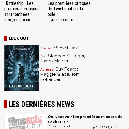
Battleship : Les
Les premières critiques
premières critiques
de Twixt sont sur la
sont tombées !
toile !
01/01/1970, 01:00
01/01/1970, 01:00
LOCK OUT
: 18 Avril 2012
Sortie
: Stephen St. Leger,
De
James Mather
: Guy Pearce,
Acteurs
Maggie Grace, Tom
Hollander...
LES DERNIÈRES NEWS
Qui veut voir les premières minutes de
Lock Out ?
Ca va faire mal !
13/04/2012, 16:13