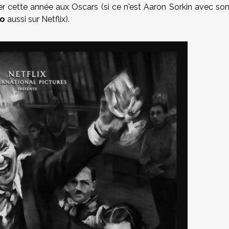
r cette année aux Oscars (si ce n'est Aaron Sorkin avec so
go
aussi sur Netflix).