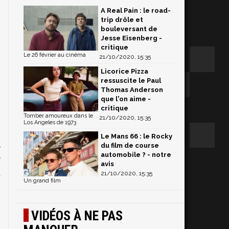
A Real Pain : le road-
trip drôle et
bouleversant de
Jesse Eisenberg -
critique
Le 26 février au cinéma
21/10/2020, 15:35
Licorice Pizza
ressuscite le Paul
Thomas Anderson
que l'on aime -
critique
Tomber amoureux dans le
21/10/2020, 15:35
Los Angeles de 1973
Le Mans 66 : le Rocky
du film de course
r
automobile ? - notre
f
avis
t
21/10/2020, 15:35
Un grand film
VIDÉOS À NE PAS