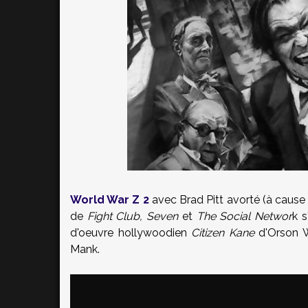
World War Z 2
avec Brad Pitt avorté (à cause
de
Fight Club, Seven
et
The Social Networ
k s
d'oeuvre hollywoodien
Citizen Kane
d'Orson W
Mank.