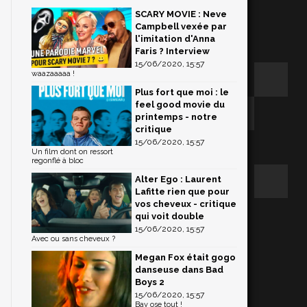
SCARY MOVIE : Neve
Campbell vexée par
l'imitation d'Anna
Faris ? Interview
15/06/2020, 15:57
waazaaaaa !
Plus fort que moi : le
feel good movie du
printemps - notre
critique
15/06/2020, 15:57
Un film dont on ressort
regonflé à bloc
n
Alter Ego : Laurent
n
Lafitte rien que pour
vos cheveux - critique
qui voit double
15/06/2020, 15:57
n
Avec ou sans cheveux ?
n
Megan Fox était gogo
danseuse dans Bad
Boys 2
15/06/2020, 15:57
Bay ose tout !