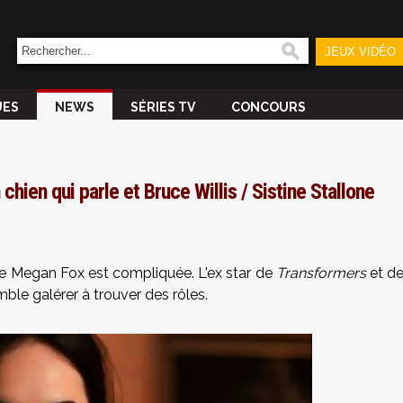
JEUX VIDÉO
UES
NEWS
SÉRIES TV
CONCOURS
hien qui parle et Bruce Willis / Sistine Stallone
 de Megan Fox est compliquée. L'ex star de
Transformers
et d
mble galérer à trouver des rôles.