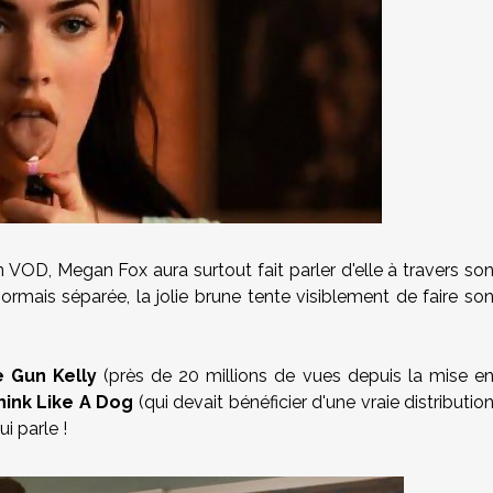
n VOD, Megan Fox aura surtout fait parler d'elle à travers so
rmais séparée, la jolie brune tente visiblement de faire so
 Gun Kelly
(près de 20 millions de vues depuis la mise e
hink Like A Dog
(qui devait bénéficier d'une vraie distributio
i parle !