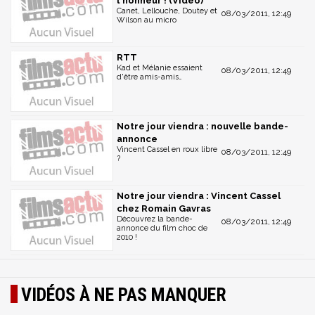
l'honneur ! (Vidéo)
Canet, Lellouche, Doutey et
08/03/2011, 12:49
Wilson au micro
RTT
Kad et Mélanie essaient
08/03/2011, 12:49
d'être amis-amis…
Notre jour viendra : nouvelle bande-
annonce
Vincent Cassel en roux libre
08/03/2011, 12:49
?
Notre jour viendra : Vincent Cassel
chez Romain Gavras
Découvrez la bande-
08/03/2011, 12:49
annonce du film choc de
2010 !
VIDÉOS À NE PAS MANQUER