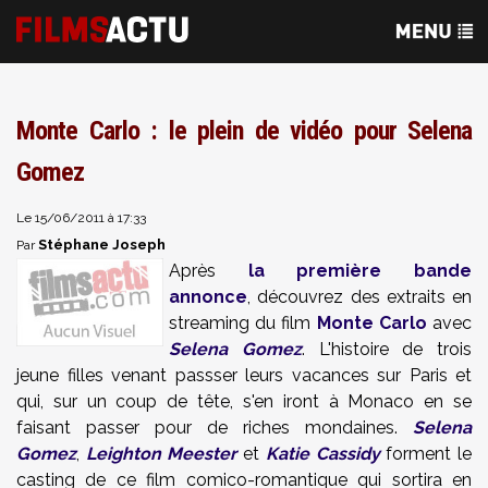
Monte Carlo : le plein de vidéo pour Selena
Gomez
Le 15/06/2011 à 17:33
Stéphane Joseph
Par
Après
la première bande
annonce
, découvrez des extraits en
streaming du film
Monte Carlo
avec
Selena Gomez
. L'histoire de trois
jeune filles venant passser leurs vacances sur Paris et
qui, sur un coup de tête, s'en iront à Monaco en se
faisant passer pour de riches mondaines.
Selena
Gomez
,
Leighton Meester
et
Katie Cassidy
forment le
casting de ce film comico-romantique qui sortira en