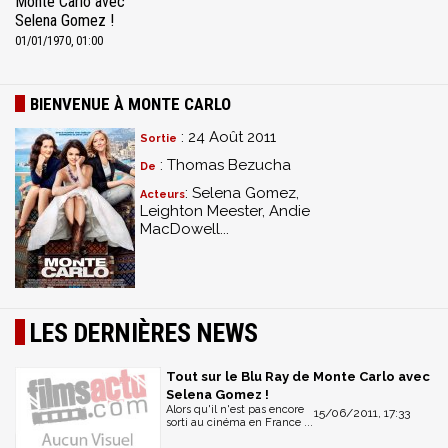
Monte Carlo avec
Selena Gomez !
01/01/1970, 01:00
BIENVENUE À MONTE CARLO
: 24 Août 2011
Sortie
: Thomas Bezucha
De
: Selena Gomez,
Acteurs
Leighton Meester, Andie
MacDowell...
LES DERNIÈRES NEWS
Tout sur le Blu Ray de Monte Carlo avec
Selena Gomez !
Alors qu'il n'est pas encore
15/06/2011, 17:33
sorti au cinéma en France ...