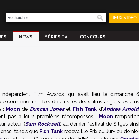
JEUX VIDÉO
UES
NEWS
SÉRIES TV
CONCOURS
 Independent Film Awards, qui avait lieu le dimanche 
e couronner une fois de plus les deux films anglais les plu
9 :
Moon
de
Duncan Jones
et
Fish Tank
d'
Andrea Arnold
ont pas à leurs premières récompenses :
Moon
remportai
eur acteur (
Sam Rockwell
) au dernier festival de Sitges ains
hènes, tandis que
Fish Tank
recevait le Prix du Jury au dernie
s
repart de la 12ème édition des BIFA avec le prix
Dougla