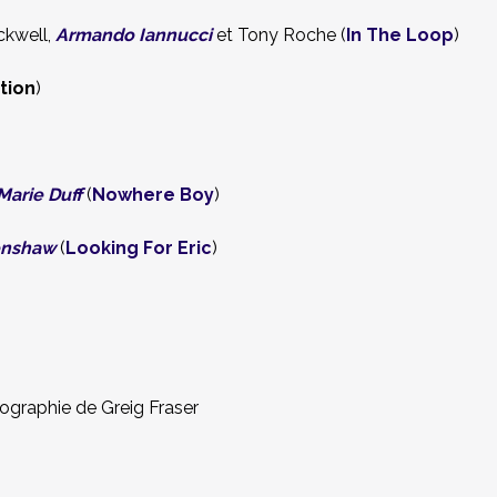
ckwell,
Armando Iannucci
et Tony Roche (
In The Loop
)
tion
)
arie Duff
(
Nowhere Boy
)
enshaw
(
Looking For Eric
)
tographie de Greig Fraser