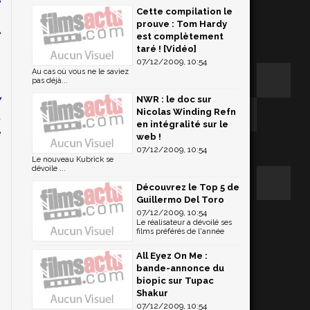
Cette compilation le
n
prouve : Tom Hardy
e
est complètement
taré ! [Vidéo]
07/12/2009, 10:54
Au cas où vous ne le saviez
s
pas déjà...
y
NWR : le doc sur
Nicolas Winding Refn
u
en intégralité sur le
e
web !
07/12/2009, 10:54
Le nouveau Kubrick se
dévoile ...
Découvrez le Top 5 de
Guillermo Del Toro
07/12/2009, 10:54
Le réalisateur a dévoilé ses
films préférés de l'année
All Eyez On Me :
bande-annonce du
biopic sur Tupac
Shakur
07/12/2009, 10:54