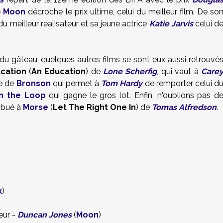
e
Moon
décroche le prix ultime, celui du meilleur film. De so
 du meilleur réalisateur et sa jeune actrice
Katie Jarvis
celui d
 du gâteau, quelques autres films se sont eux aussi retrouvé
cation
(
An Education
) de
Lone Scherfig
, qui vaut à
Care
ue de
Bronson
qui permet à
Tom Hardy
de remporter celui d
In the Loop
qui gagne le gros lot. Enfin, n'oublions pas d
ribué à
Morse
(
Let The Right One In
) de
Tomas Alfredson
.
k
)
eur -
Duncan Jones
(
Moon
)