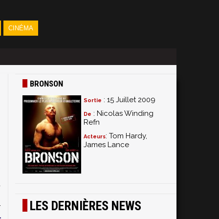
CINÉMA
BRONSON
: 15 Juillet 2009
Sortie
: Nicolas Winding
De
Refn
: Tom Hardy,
Acteurs
James Lance
6
s
.
t
i
LES DERNIÈRES NEWS
r
s