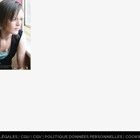
LÉGALES
|
CGU
|
CGV
|
POLITIQUE DONNÉES PERSONNELLES
|
COOKI