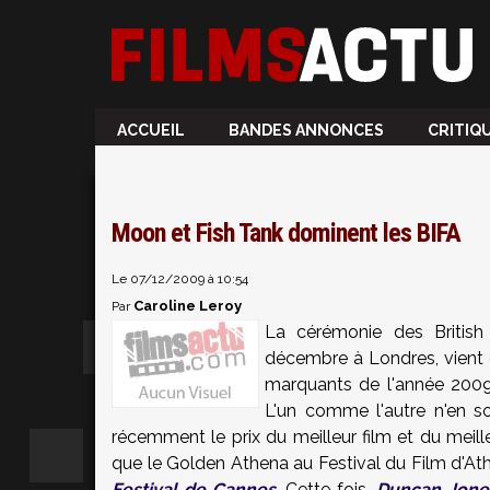
ACCUEIL
BANDES ANNONCES
CRITIQ
Moon et Fish Tank dominent les BIFA
Le 07/12/2009 à 10:54
Caroline Leroy
Par
La cérémonie des British
décembre à Londres, vient d
marquants de l'année 200
L'un comme l'autre n'en s
récemment le prix du meilleur film et du meill
que le Golden Athena au Festival du Film d'At
Festival de Cannes
. Cette fois,
Duncan Jone