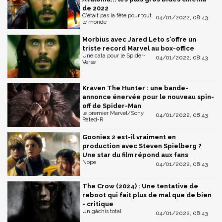
de 2022
C'était pas la fête pour tout
04/01/2022, 08:43
le monde
Morbius avec Jared Leto s'offre un
triste record Marvel au box-office
Une cata pour le Spider-
04/01/2022, 08:43
Verse
Kraven The Hunter : une bande-
annonce énervée pour le nouveau spin-
off de Spider-Man
le premier Marvel/Sony
04/01/2022, 08:43
Rated-R
Goonies 2 est-il vraiment en
production avec Steven Spielberg ?
Une star du film répond aux fans
Nope
04/01/2022, 08:43
The Crow (2024) : Une tentative de
reboot qui fait plus de mal que de bien
- critique
Un gâchis total
04/01/2022, 08:43