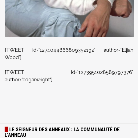
[TWEET id="1274044866809352192" author="Elijah
Wood"]
[TWEET id="1273951028589797376"
author="edgarwright"]
LE SEIGNEUR DES ANNEAUX : LA COMMUNAUTÉ DE
L'ANNEAU