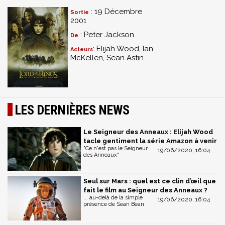
: 19 Décembre
Sortie
2001
: Peter Jackson
De
: Elijah Wood, Ian
Acteurs
McKellen, Sean Astin...
LES DERNIÈRES NEWS
Le Seigneur des Anneaux : Elijah Wood
tacle gentiment la série Amazon à venir
"Ce n'est pas le Seigneur
19/06/2020, 16:04
des Anneaux"
Seul sur Mars : quel est ce clin d’œil que
fait le film au Seigneur des Anneaux ?
... au-delà de la simple
19/06/2020, 16:04
présence de Sean Bean