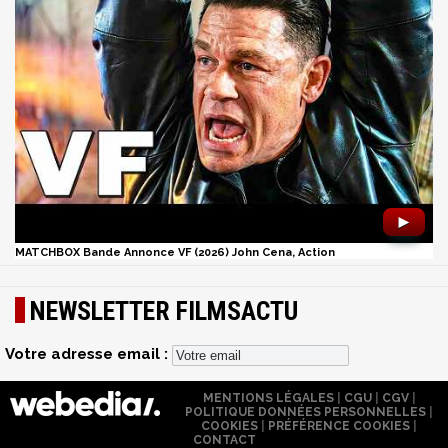
►
MATCHBOX Bande Annonce VF (2026) John Cena, Action
NEWSLETTER FILMSACTU
Votre adresse email :
MENTIONS LÉGALES
|
CGU
|
CGV
|
POLITIQUE DONNÉES PERSONNELLES
|
COOKIES
|
PRÉFÉRENCE COOKIES
|
CONTACT