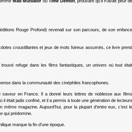
 comme 
Mad Mutilator
 ou 
Time Demon
, prouvant qu’il n’avait peur de
 éditions Rouge Profond) revenait sur son parcours, de son enfance
cdotes croustillantes et jeux de mots foireux assumés, ce livre prend
t trouvé refuge dans les films fantastiques, un univers où tout était
 immense dans la communauté des cinéphiles francophones.
saveur en France. Il a donné leurs lettres de noblesse aux films
il était jadis confiné, et il a permis à toute une génération de lecteurs
n même magazine. Aujourd’hui, pour la plupart d’entre eux, c’est le
te qui prédomine. 
hilique marque la fin d’une époque. 