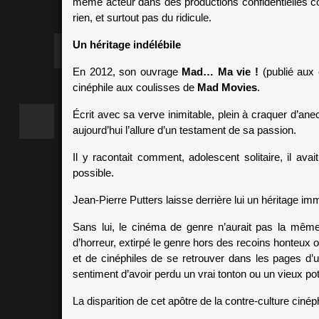
même acteur dans des productions confidentielles
rien, et surtout pas du ridicule.
Un héritage indélébile
En 2012, son ouvrage 
Mad… Ma vie !
 (publié aux
cinéphile aux coulisses de 
Mad Movies
. 
Écrit avec sa verve inimitable, plein à craquer d’ane
aujourd’hui l’allure d’un testament de sa passion. 
Il y racontait comment, adolescent solitaire, il avai
possible.
Jean-Pierre Putters laisse derrière lui un héritage
Sans lui, le cinéma de genre n’aurait pas la même 
d’horreur, extirpé le genre hors des recoins honteux où 
et de cinéphiles de se retrouver dans les pages d’u
sentiment d’avoir perdu un vrai tonton ou un vieux po
La disparition de cet apôtre de la contre-culture cinép