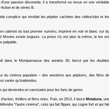
d’une passion dévorante, il a transformé sa revue en une véritable
fiction et de séries B. 
uide complice qui révélait les pépites cachées des vidéoclubs et les
n catimini du tout premier numéro, imprimé en noir et blanc sur du
d Movies existe toujours. La prose n’y est plus la même, le ton est
e palpable.
di dans le Montparnasse des années 60, bercé par les doubles
our du cinéma populaire – des westerns aux péplums, des films de
si variés qu’inattendus. 
nne qui deviendra un sanctuaire pour les fans de genre. 
action, thrillers et films noirs. Puis, en 2013, il lance 
Metaluna
, une
défendre “
l’autre cinéma
”, celui qui fait flipper, qui cogne fort et qui fait