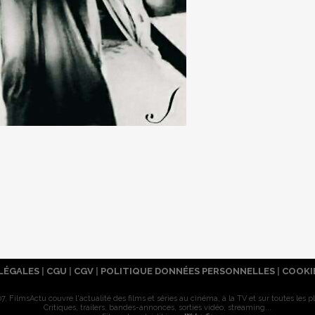
LÉGALES
|
CGU
|
CGV
|
POLITIQUE DONNÉES PERSONNELLES
|
COOKI
7, FilmsActu couvre l'actualité des films et séries au cinéma, à la TV et sur toutes les p
Critiques, trailers, bandes-annonces, sorties vidéo, streaming...