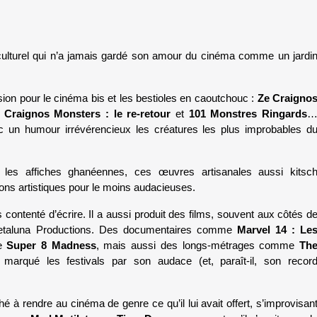
 culturel qui n’a jamais gardé son amour du cinéma comme un jardin
sion pour le cinéma bis et les bestioles en caoutchouc : 
Ze Craignos
 Craignos Monsters : le re-retour
 et 
101 Monstres Ringards
…
 un humour irrévérencieux les créatures les plus improbables du
 les affiches ghanéennes, ces œuvres artisanales aussi kitsch
ions artistiques pour le moins audacieuses.
ontenté d’écrire. Il a aussi produit des films, souvent aux côtés de
etaluna Productions. Des documentaires comme 
Marvel 14 : Les
e 
Super 8 Madness
, mais aussi des longs-métrages comme 
The
 marqué les festivals par son audace (et, paraît-il, son record
é à rendre au cinéma de genre ce qu’il lui avait offert, s’improvisant