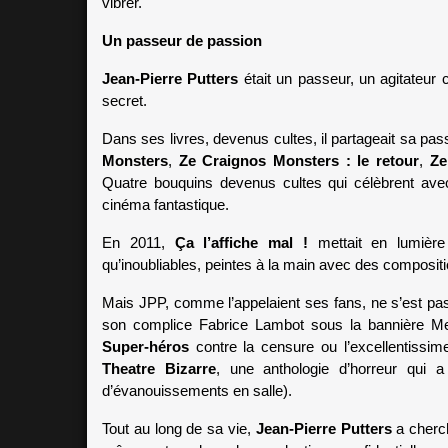
vibrer.
Un passeur de passion
Jean-Pierre Putters
 était un passeur, un agitateur
secret. 
Dans ses livres, devenus cultes, il partageait sa pas
Monsters
, 
Ze Craignos Monsters : le retour
, 
Ze
Quatre bouquins devenus cultes qui célèbrent avec
cinéma fantastique. 
En 2011, 
Ça l’affiche mal ! 
mettait en lumière
qu’inoubliables, peintes à la main avec des composit
Mais JPP, comme l’appelaient ses fans, ne s’est pas c
son complice Fabrice Lambot sous la bannière M
Super-héros
 contre la censure ou l’excellentissim
Theatre Bizarre
, une anthologie d’horreur qui a
d’évanouissements en salle).
Tout au long de sa vie, 
Jean-Pierre Putters 
a cherch