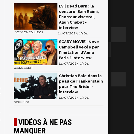
Evil Dead Burn : la
censure, Sam Raimi,
l'horreur viscéral,
Alain Chabat -
interview
Interview coulisses
14/07/2025, 19:04
SCARY MOVIE : Neve
Campbell vexée par
l'imitation d'Anna
Faris ? Interview
14/07/2025, 19:04
waazaaaaa !
Christian Bale dans la
peau de Frankenstein
pour The Bride! -
 
interview
 
14/07/2025, 19:04
rencontre
 
 
VIDÉOS À NE PAS
MANQUER