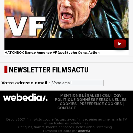
►
MATCHBOX Bande Annonce VF (2026) John Cena, Action
NEWSLETTER FILMSACTU
Votre adresse email :
MENTIONS LÉGALES
|
CGU
|
CGV
|
POLITIQUE DONNÉES PERSONNELLES
|
COOKIES
|
PRÉFÉRENCE COOKIES
|
CONTACT
Depuis 2007, FilmsActu couvre l'actualité des films et séries au cinéma, à la TV
et sur toutes les plateformes.
Critiques, trailers, bandes-annonces, sorties vidéo, streaming...
Filmsactu est édité par
Webedia