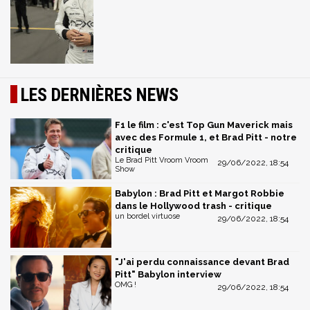
LES DERNIÈRES NEWS
F1 le film : c'est Top Gun Maverick mais
avec des Formule 1, et Brad Pitt - notre
critique
Le Brad Pitt Vroom Vroom
29/06/2022, 18:54
Show
Babylon : Brad Pitt et Margot Robbie
dans le Hollywood trash - critique
un bordel virtuose
29/06/2022, 18:54
"J'ai perdu connaissance devant Brad
Pitt" Babylon interview
OMG !
29/06/2022, 18:54