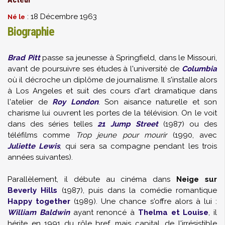
: 18 Décembre 1963
Né le
Biographie
Brad Pitt
passe sa jeunesse à Springfield, dans le Missouri,
avant de poursuivre ses études à l'université de
Columbia
où il décroche un diplôme de journalisme. Il s'installe alors
à Los Angeles et suit des cours d'art dramatique dans
l'atelier de
Roy London
. Son aisance naturelle et son
charisme lui ouvrent les portes de la télévision. On le voit
dans des séries telles
21 Jump Street
(1987) ou des
téléfilms comme
Trop jeune pour mourir
(1990, avec
Juliette Lewis
, qui sera sa compagne pendant les trois
années suivantes).
Parallèlement, il débute au cinéma dans
Neige sur
Beverly Hills
(1987), puis dans la comédie romantique
Happy together
(1989). Une chance s'offre alors à lui :
William Baldwin
ayant renoncé à
Thelma et Louise
, il
hérite en 1991 du rôle bref, mais capital, de l'irrésistible