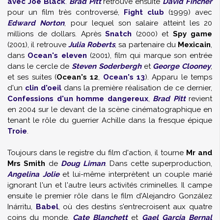
avec Joe Black
.
Brad Pitt
retrouve ensuite
David Fincher
pour un film très controversé,
Fight club
(1999) avec
Edward Norton
, pour lequel son salaire atteint les 20
millions de dollars. Après
Snatch
(2000) et
Spy game
(2001), il retrouve
Julia Roberts
, sa partenaire du
Mexicain
,
dans
Ocean's eleven
(2001), film qui marque son entrée
dans le cercle de
Steven Soderbergh
et
George Clooney
,
et ses suites (
Ocean's 12
,
Ocean's 13
). Apparu le temps
d'un
clin d'oeil
dans la première réalisation de ce dernier,
Confessions d'un homme dangereux
,
Brad Pitt
revient
en 2004 sur le devant de la scène cinématographique en
tenant le rôle du guerrier Achille dans la fresque épique
Troie
.
Toujours dans le registre du film d'action, il tourne
Mr and
Mrs Smith
de
Doug Liman
. Dans cette superproduction,
Angelina Jolie
et lui-même interprètent un couple marié
ignorant l'un et l'autre leurs activités criminelles. Il campe
ensuite le premier rôle dans le film d'
Alejandro González
Inárritu
,
Babel
, où des destins s'entrecroisent aux quatre
coins du monde.
Cate Blanchett
et
Gael Garcia Bernal