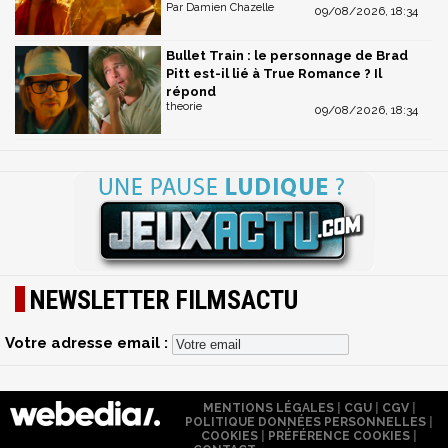
Par Damien Chazelle
09/08/2026, 18:34
Bullet Train : le personnage de Brad
Pitt est-il lié à True Romance ? Il
répond
theorie
09/08/2026, 18:34
NEWSLETTER FILMSACTU
Votre adresse email :
MENTIONS LÉGALES
|
CGU
|
CGV
|
POLITIQUE DONNÉES PERSONNELLES
|
COOKIES
|
PRÉFÉRENCE COOKIES
|