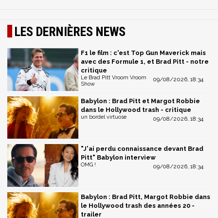
LES DERNIÈRES NEWS
F1 le film : c'est Top Gun Maverick mais
avec des Formule 1, et Brad Pitt - notre
critique
Le Brad Pitt Vroom Vroom
09/08/2026, 18:34
Show
Babylon : Brad Pitt et Margot Robbie
dans le Hollywood trash - critique
un bordel virtuose
09/08/2026, 18:34
"J'ai perdu connaissance devant Brad
Pitt" Babylon interview
OMG !
09/08/2026, 18:34
Babylon : Brad Pitt, Margot Robbie dans
le Hollywood trash des années 20 -
trailer