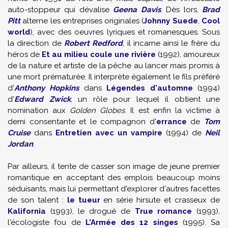
auto-stoppeur qui dévalise
Geena Davis
. Dès lors,
Brad
Pitt
alterne les entreprises originales (
Johnny Suede
,
Cool
world
), avec des oeuvres lyriques et romanesques. Sous
la direction de
Robert Redford
, il incarne ainsi le frère du
héros de
Et au milieu coule une rivière
(1992), amoureux
de la nature et artiste de la pêche au lancer mais promis à
une mort prématurée. Il interprète également le fils préféré
d'
Anthony Hopkins
dans
Légendes d'automne
(1994)
d'
Edward Zwick
, un rôle pour lequel il obtient une
nomination aux
Golden Globes
. Il est enfin la victime à
demi consentante et le compagnon d'
errance
de
Tom
Cruise
dans
Entretien avec un vampire
(1994) de
Neil
Jordan
.
Par ailleurs, il tente de casser son image de jeune premier
romantique en acceptant des emplois beaucoup moins
séduisants, mais lui permettant d'explorer d'autres facettes
de son talent :
le tueur
en série hirsute et crasseux de
Kalifornia
(1993), le drogué de
True romance
(1993),
l'écologiste fou de
L'Armée des 12 singes
(1995). Sa