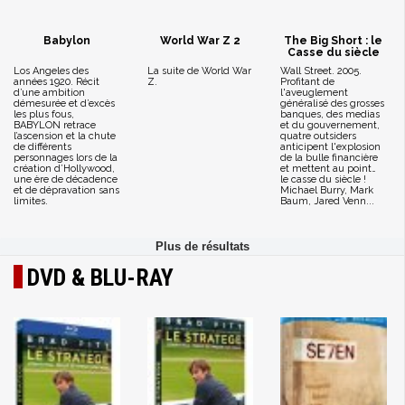
Babylon
World War Z 2
The Big Short : le
Casse du siècle
Los Angeles des
La suite de World War
Wall Street. 2005.
années 1920. Récit
Z.
Profitant de
d’une ambition
l'aveuglement
démesurée et d’excès
généralisé des grosses
les plus fous,
banques, des medias
BABYLON retrace
et du gouvernement,
l’ascension et la chute
quatre outsiders
de différents
anticipent l'explosion
personnages lors de la
de la bulle financière
création d’Hollywood,
et mettent au point…
une ère de décadence
le casse du siècle !
et de dépravation sans
Michael Burry, Mark
limites.
Baum, Jared Venn...
DVD & BLU-RAY