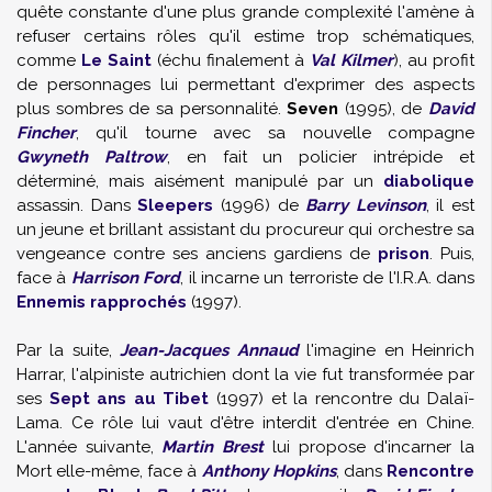
quête constante d'une plus grande complexité l'amène à
refuser certains rôles qu'il estime trop schématiques,
comme
Le Saint
(échu finalement à
Val Kilmer
), au profit
de personnages lui permettant d'exprimer des aspects
plus sombres de sa personnalité.
Seven
(1995), de
David
Fincher
, qu'il tourne avec sa nouvelle compagne
Gwyneth Paltrow
, en fait un policier intrépide et
déterminé, mais aisément manipulé par un
diabolique
assassin. Dans
Sleepers
(1996) de
Barry Levinson
, il est
un jeune et brillant assistant du procureur qui orchestre sa
vengeance contre ses anciens gardiens de
prison
. Puis,
face à
Harrison Ford
, il incarne un terroriste de l'I.R.A. dans
Ennemis rapprochés
(1997).
Par la suite,
Jean-Jacques Annaud
l'imagine en Heinrich
Harrar, l'alpiniste autrichien dont la vie fut transformée par
ses
Sept ans au Tibet
(1997) et la rencontre du Dalaï-
Lama. Ce rôle lui vaut d'être interdit d'entrée en Chine.
L'année suivante,
Martin Brest
lui propose d'incarner la
Mort elle-même, face à
Anthony Hopkins
, dans
Rencontre