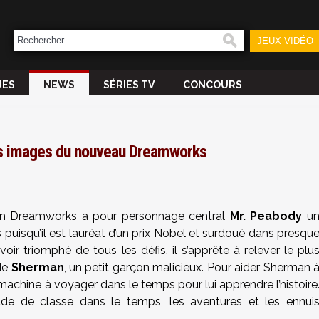
JEUX VIDÉO
UES
NEWS
SÉRIES TV
CONCOURS
es images du nouveau Dreamworks
on Dreamworks a pour personnage central
Mr. Peabody
u
puisqu’il est lauréat d’un prix Nobel et surdoué dans presqu
oir triomphé de tous les défis, il s’apprête à relever le plu
de
Sherman
, un petit garçon malicieux. Pour aider Sherman 
machine à voyager dans le temps pour lui apprendre l’histoire
de de classe dans le temps, les aventures et les ennui