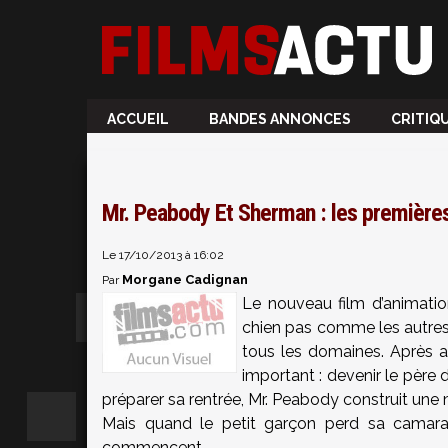
ACCUEIL
BANDES ANNONCES
CRITIQ
Mr. Peabody Et Sherman : les premièr
Le 17/10/2013 à 16:02
Morgane Cadignan
Par
Le nouveau film d’animati
chien pas comme les autres 
tous les domaines. Après av
important : devenir le père 
préparer sa rentrée, Mr. Peabody construit une 
Mais quand le petit garçon perd sa camara
commencent...