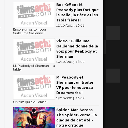
Box-Office : M.
Peabody plus fort que
.
la Belle, la Bête et les
-
Trois frères !
17/10/2013, 16:02
e
Encore un carton pour
Guillaume Gallienne !
Vidéo : Guillaume
Gallienne donne de la
voix pour Peabody et
Sherman
17/10/2013, 16:02
M. Peabody et Sherman ... à
table !
M. Peabody et
Sherman : un trailer
VF pour le nouveau
Dreamworks !
17/10/2013, 16:02
Un film qui a du chien !
Spider-Man Across
The Spider-Verse : la
claque de cet été -
notre critique