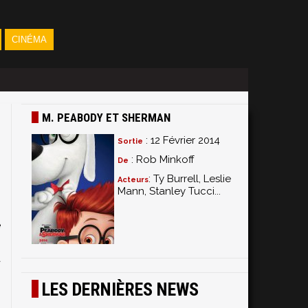
CINÉMA
M. PEABODY ET SHERMAN
: 12 Février 2014
Sortie
: Rob Minkoff
De
: Ty Burrell, Leslie
Acteurs
Mann, Stanley Tucci...
n
e
s
à
.
LES DERNIÈRES NEWS
s