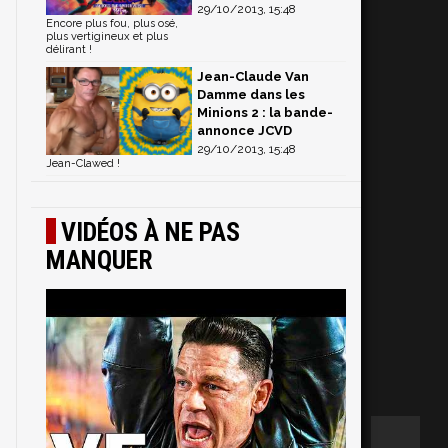
29/10/2013, 15:48
Encore plus fou, plus osé,
plus vertigineux et plus
délirant !
Jean-Claude Van
Damme dans les
Minions 2 : la bande-
annonce JCVD
29/10/2013, 15:48
Jean-Clawed !
VIDÉOS À NE PAS
MANQUER