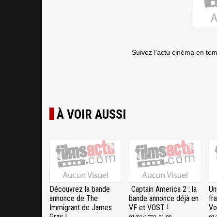
Suivez l'actu cinéma en te
À VOIR AUSSI
Découvrez la bande
Captain America 2 : la
Un
annonce de The
bande annonce déjà en
fr
Immigrant de James
VF et VOST !
Vo
Gray !