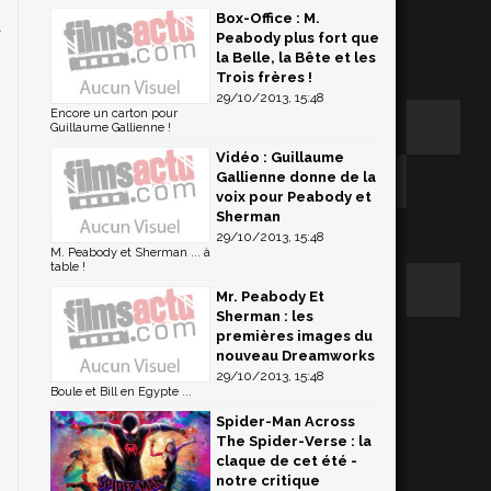
Box-Office : M.
a
Peabody plus fort que
la Belle, la Bête et les
Trois frères !
29/10/2013, 15:48
Encore un carton pour
Guillaume Gallienne !
Vidéo : Guillaume
Gallienne donne de la
voix pour Peabody et
Sherman
29/10/2013, 15:48
M. Peabody et Sherman ... à
table !
Mr. Peabody Et
Sherman : les
premières images du
nouveau Dreamworks
29/10/2013, 15:48
Boule et Bill en Egypte ...
Spider-Man Across
The Spider-Verse : la
claque de cet été -
notre critique