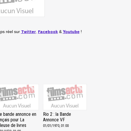
Twitter
,
Facebook
mps réel
sur
&
Youtube
!
e bande annonce en
Rio 2 : la Bande
ançais pour La
Annonce VF
leuse de livres
01/01/1970, 01:00