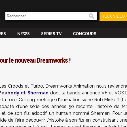
JEUX VIDÉO
UES
NEWS
SÉRIES TV
CONCOURS
pour le nouveau Dreamworks !
Les Croods et Turbo, Dreamworks Animation nous reviendr
 Peabody et Sherman
dont la bande annonce VF et VOS
ur la toile. Ce long-métrage d'animation signé Rob Minkoff (L
 adapté d'une série des années 50 raconte l'histoire de Mr
t, et de son fils adoptif, un humain nommé Sherman. Pour l
de de faire découvrir l'histoire à son fils en construisant un
es commencent à mal tourner quand Sherman enfreint le