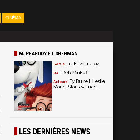
CINÉMA
M. PEABODY ET SHERMAN
: 12 Février 2014
Sortie
: Rob Minkoff
De
: Ty Burrell, Leslie
Acteurs
Mann, Stanley Tucci...
a
T
e
.
a
LES DERNIÈRES NEWS
e
s