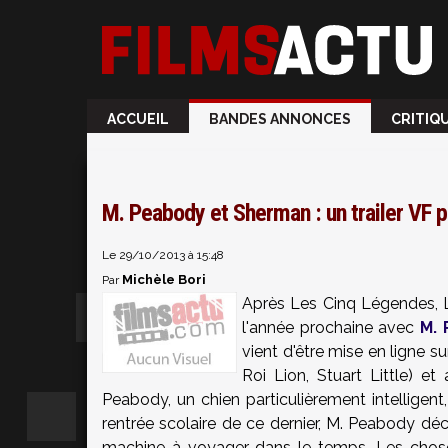
ACCUEIL
BANDES ANNONCES
CRITIQ
M. Peabody et Sherman : un trailer VF 
Le 29/10/2013 à 15:48
Michèle Bori
Par
Après Les Cinq Légendes, 
l'année prochaine avec
M.
vient d'être mise en ligne s
Roi Lion, Stuart Little) et
Peabody, un chien particulièrement intelligen
rentrée scolaire de ce dernier, M. Peabody déci
machine à voyager dans le temps. Les chos