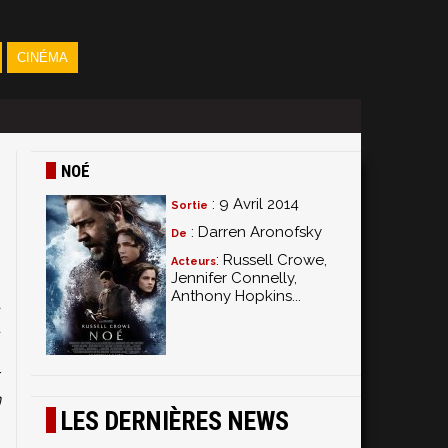
CINÉMA
NOÉ
: 9 Avril 2014
Sortie
: Darren Aronofsky
De
: Russell Crowe,
Acteurs
Jennifer Connelly,
Anthony Hopkins...
a
u
n
r
n
LES DERNIÈRES NEWS