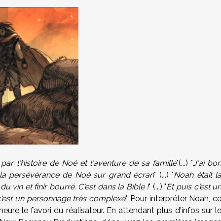
 par l'histoire de Noé et l'aventure de sa famille
"(...) "
J'ai bo
et la persévérance de Noé sur grand écran
" (...) "
Noah était l
 vin et finir bourré. C'est dans la Bible !
" (...) "
Et puis c'est u
, c'est un personnage très complexe
". Pour interpréter Noah, c
ure le favori du réalisateur. En attendant plus d'infos sur l