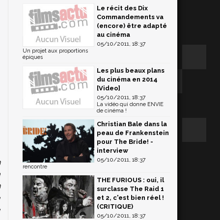
Le récit des Dix
Commandements va
(encore) être adapté
au cinéma
05/10/2011, 18:37
Un projet aux proportions
épiques
Les plus beaux plans
du cinéma en 2014
[Video]
05/10/2011, 18:37
La vidéo qui donne ENVIE
de cinéma !
Christian Bale dans la
peau de Frankenstein
pour The Bride! -
interview
05/10/2011, 18:37
n
rencontre
a
THE FURIOUS : oui, il
n
surclasse The Raid 1
e
et 2, c'est bien réel !
(CRITIQUE)
e
05/10/2011, 18:37