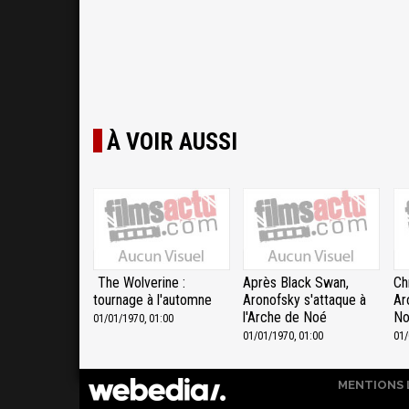
À VOIR AUSSI
The Wolverine :
Après Black Swan,
Ch
tournage à l'automne
Aronofsky s'attaque à
Ar
l'Arche de Noé
N
01/01/1970, 01:00
01/01/1970, 01:00
01/
MENTIONS 