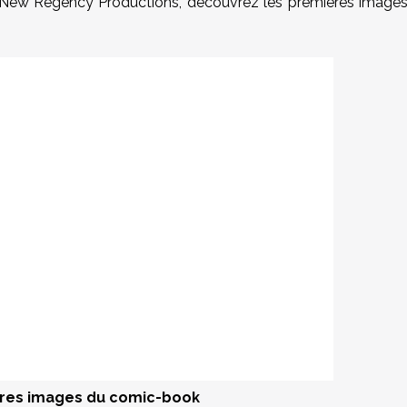
t New Regency Productions
, découvrez les premières image
ères images du comic-book