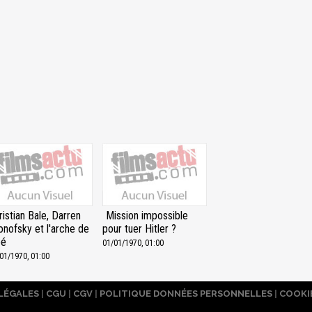
ristian Bale, Darren
Mission impossible
onofsky et l'arche de
pour tuer Hitler ?
oé
01/01/1970, 01:00
01/1970, 01:00
LÉGALES
|
CGU
|
CGV
|
POLITIQUE DONNÉES PERSONNELLES
|
COOKI