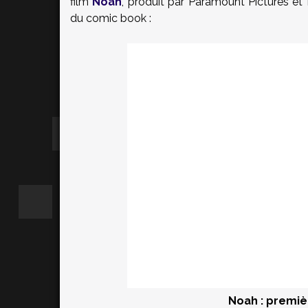
film
Noah
, produit par Paramount Pictures e
du comic book :
Noah : premi