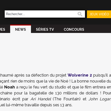
JEUX VIDÉO
UES
NEWS
SÉRIES TV
CONCOURS
chaumé après sa défection du projet
Wolverine 2
puisqu'il 
traçant rien de moins que la vie de Noé ! La bonne nouvelle d
ulé
Noah
a reçu le feu vert du studio et que le film entrera e
chaine pour la bagatelle de 130 millions de dollars ! Pou
énario écrit par
Ari Handel
(The Fountain) et
John Loga
uel lui-même travaille depuis ses 13 ans.