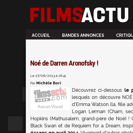
ACCUEIL
BANDES ANNONCES
CRITIQ
Noé de Darren Aronofsky !
Le 27/06/2013 à 16:41
Michèle Bori
Par
Découvrez ci-dessous
le 
lesquels on découvre NOÉ 
d'Emma Watson (la, fille a
Logan Lerman (Cham, seco
Hopkins (Mathusalem, grand-père de Noé) ! O
Black Swan et de Requiem for a Dream, inspi
écrans en avril 2014.
Vivement d'autres phot