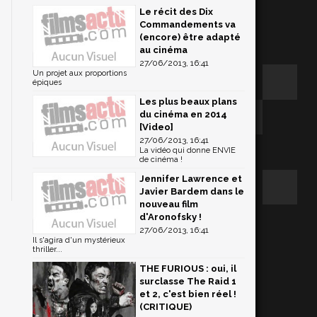
Le récit des Dix
Commandements va
(encore) être adapté
au cinéma
27/06/2013, 16:41
Un projet aux proportions
épiques
Les plus beaux plans
du cinéma en 2014
[Video]
27/06/2013, 16:41
La vidéo qui donne ENVIE
de cinéma !
Jennifer Lawrence et
Javier Bardem dans le
nouveau film
d'Aronofsky !
27/06/2013, 16:41
Il s'agira d'un mystérieux
thriller...
THE FURIOUS : oui, il
surclasse The Raid 1
et 2, c'est bien réel !
(CRITIQUE)