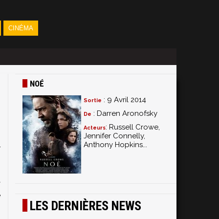
CINÉMA
NOÉ
: 9 Avril 2014
Sortie
: Darren Aronofsky
De
: Russell Crowe,
Acteurs
Jennifer Connelly,
Anthony Hopkins...
r
s
,
y
e
LES DERNIÈRES NEWS
s