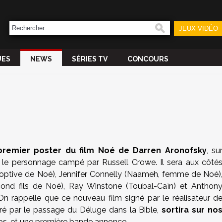
JEUX VIDÉO
UES
NEWS
SÉRIES TV
CONCOURS
premier poster du film Noé de Darren Aronofsky
, su
le personnage campé par Russell Crowe. Il sera aux côté
doptive de Noé), Jennifer Connelly (Naameh, femme de Noé)
nd fils de Noé), Ray Winstone (Toubal-Caïn) et Anthon
n rappelle que ce nouveau film signé par le réalisateur d
ré par le passage du Déluge dans la Bible,
sortira sur no
os, et une première bande annonce