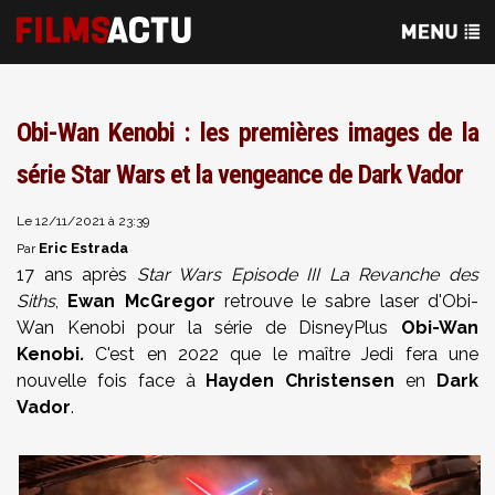
Obi-Wan Kenobi : les premières images de la
série Star Wars et la vengeance de Dark Vador
Le 12/11/2021 à 23:39
Eric Estrada
Par
17 ans après
Star Wars Episode III La Revanche des
Siths
,
Ewan McGregor
retrouve le sabre laser d'Obi-
Wan Kenobi pour la série de DisneyPlus
Obi-Wan
Kenobi
.
C'est en 2022 que le maître Jedi fera une
nouvelle fois face à
Hayden Christensen
en
Dark
Vador
.