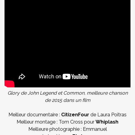
Glory de John Legend et Common, meilleure chanson
de 2015 dans un film
Meilleur documentaire :
CitizenFour
de Laura Poitras
Meilleur montage : Tom Cross pour
Whiplash
Meilleure photographie : Emmanuel