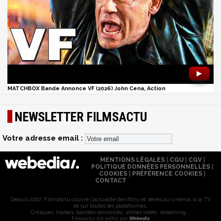
►
MATCHBOX Bande Annonce VF (2026) John Cena, Action
NEWSLETTER FILMSACTU
Votre adresse email :
MENTIONS LÉGALES
|
CGU
|
CGV
|
POLITIQUE DONNÉES PERSONNELLES
|
COOKIES
|
PRÉFÉRENCE COOKIES
|
CONTACT
Depuis 2007, FilmsActu couvre l'actualité des films et séries au cinéma, à la TV
et sur toutes les plateformes.
Critiques, trailers, bandes-annonces, sorties vidéo, streaming...
Filmsactu est édité par
Webedia