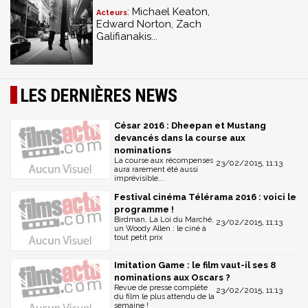
: Michael Keaton,
Acteurs
Edward Norton, Zach
Galifianakis...
LES DERNIÈRES NEWS
César 2016 : Dheepan et Mustang
devancés dans la course aux
nominations
La course aux récompenses
23/02/2015, 11:13
aura rarement été aussi
imprévisible...
Festival cinéma Télérama 2016 : voici le
programme !
Birdman, La Loi du Marché,
23/02/2015, 11:13
un Woody Allen : le ciné à
tout petit prix
Imitation Game : le film vaut-il ses 8
nominations aux Oscars ?
Revue de presse complète
23/02/2015, 11:13
du film le plus attendu de la
semaine !