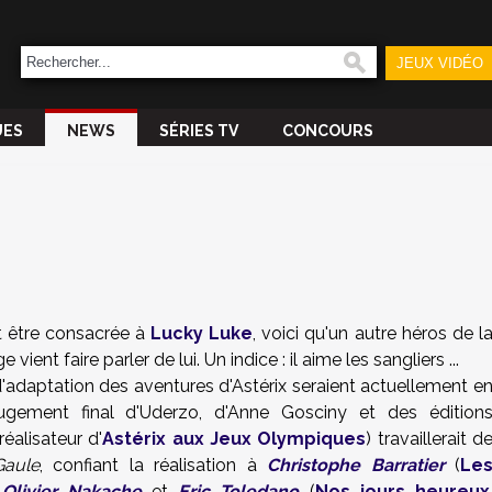
JEUX VIDÉO
UES
NEWS
SÉRIES TV
CONCOURS
t être consacrée à
Lucky Luke
, voici qu'un autre héros de l
ent faire parler de lui. Un indice : il aime les sangliers ...
d'adaptation des aventures d'Astérix seraient actuellement e
ugement final d'Uderzo, d'Anne Gosciny et des édition
éalisateur d'
Astérix aux Jeux Olympiques
) travaillerait d
Gaule
, confiant la réalisation à
Christophe Barratier
(
Le
à
Olivier Nakache
et
Eric Toledano
(
Nos jours heureux