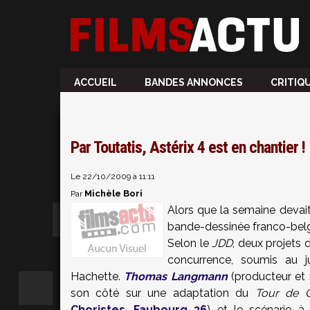
ACCUEIL
BANDES ANNONCES
CRITIQ
Par Toutatis, Astérix 4 est en chantier !
Le 22/10/2009 à 11:11
Michèle Bori
Par
Alors que la semaine devai
bande-dessinée franco-belge vi
Selon le
JDD
, deux projets 
concurrence, soumis au j
Hachette.
Thomas Langmann
(producteur et r
son côté sur une adaptation du
Tour de 
Choristes
,
Faubourg 36
) et le scénario 