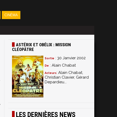
CINÉMA
ASTÉRIX ET OBÉLIX : MISSION
CLÉOPÂTRE
: 30 Janvier 2002
Sortie
: Alain Chabat
De
: Alain Chabat,
Acteurs
Christian Clavier, Gérard
a
Depardieu...
n
s
e
s
LES DERNIÈRES NEWS
,