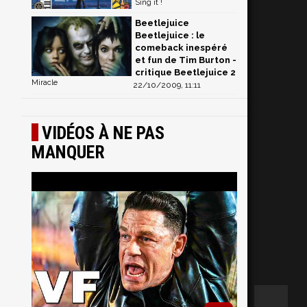
Sing it !
Beetlejuice
Beetlejuice : le
comeback inespéré
et fun de Tim Burton -
critique Beetlejuice 2
Miracle
22/10/2009, 11:11
VIDÉOS À NE PAS
MANQUER