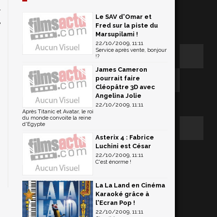
r
Le SAV d'Omar et
e
Fred sur la piste du
Marsupilami !
22/10/2009, 11:11
Service après vente, bonjour
!?
James Cameron
pourrait faire
Cléopâtre 3D avec
Angelina Jolie
22/10/2009, 11:11
Après Titanic et Avatar, le roi
du monde convoite la reine
d'Egypte
Asterix 4 : Fabrice
Luchini est César
22/10/2009, 11:11
C'est énorme !
La La Land en Cinéma
Karaoké grâce à
l'Ecran Pop !
22/10/2009, 11:11