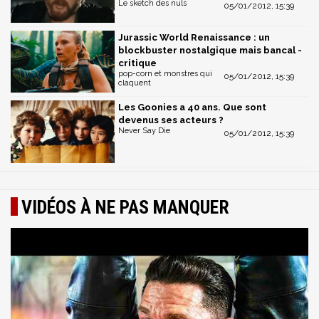
Le sketch des nuls
05/01/2012, 15:39
Jurassic World Renaissance : un
blockbuster nostalgique mais bancal -
critique
pop-corn et monstres qui
05/01/2012, 15:39
claquent
Les Goonies a 40 ans. Que sont
devenus ses acteurs ?
Never Say Die
05/01/2012, 15:39
VIDÉOS À NE PAS MANQUER