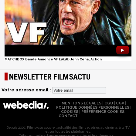
►
MATCHBOX Bande Annonce VF (2026) John Cena, Action
NEWSLETTER FILMSACTU
Votre adresse email :
MENTIONS LÉGALES
|
CGU
|
CGV
|
POLITIQUE DONNÉES PERSONNELLES
|
COOKIES
|
PRÉFÉRENCE COOKIES
|
CONTACT
Depuis 2007, FilmsActu couvre l'actualité des films et séries au cinéma, à la TV
et sur toutes les plateformes.
Critiques, trailers, bandes-annonces, sorties vidéo, streaming...