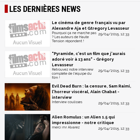
LES DERNIÈRES NEWS
Le cinéma de genre français vu par
Alexandre Aja et Gtregory Levasseur
Pourquoi ça ne marche pas
29/04/2015, 12:33
? Les auteurs de Haute
Tension répondent !
"Pyramide, c'est un film que j'aurais
adoré voir à 13 ans" - Grégory
Levasseur
Retrouvez notre interview
29/04/2015, 12:33
complète de l'équipe du
film !
Evil Dead Burn : la censure, Sam Raimi,
l'horreur viscéral, Alain Chabat -
interview
Interview coulisses
29/04/2015, 12:33
Alien Romulus : un Alien 1.5 qui
impressionne - notre critique
merci mr Alvarez
29/04/2015, 12:33