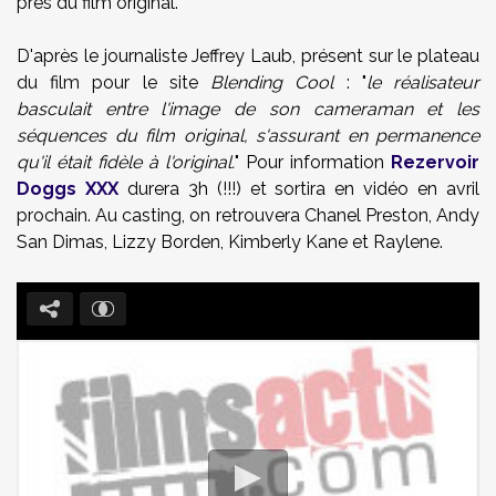
près du film original.
D'après le journaliste Jeffrey Laub, présent sur le plateau
du film pour le site
Blending Cool
: "
le réalisateur
basculait
entre l'image de son
cameraman
et les
séquences
du film
original
,
s'assurant
en permanence
qu'il
était
fidèle
à
l'
original
.
"
Pour information
Rezervoir
Doggs XXX
durera 3h (!!!) et sortira en vidéo en avril
prochain. Au casting, on retrouvera Chanel Preston, Andy
San Dimas, Lizzy Borden, Kimberly Kane et Raylene.